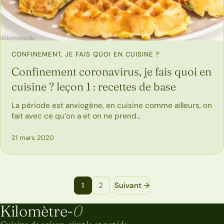
CONFINEMENT, JE FAIS QUOI EN CUISINE ?
Confinement coronavirus, je fais quoi en
cuisine ? leçon 1 : recettes de base
La période est anxiogène, en cuisine comme ailleurs, on
fait avec ce qu’on a et on ne prend…
21 mars 2020
Navigation entre les pages d'articles
1
2
Suivant →
Kilomètre-
0
Kilomètre-0