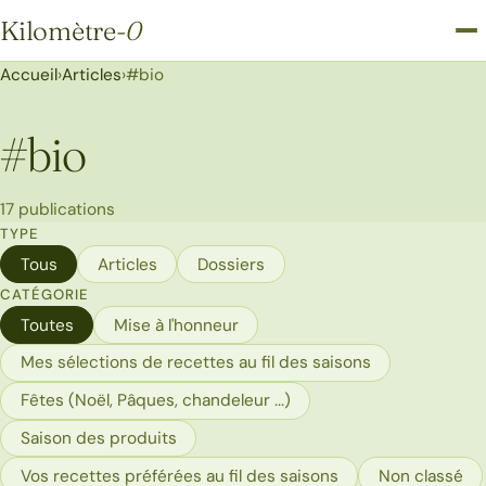
Kilomètre
-0
Kilomètre-0
Accueil
›
Articles
›
#bio
#
bio
17 publications
TYPE
Tous
Articles
Dossiers
CATÉGORIE
Toutes
Mise à l'honneur
Mes sélections de recettes au fil des saisons
Fêtes (Noël, Pâques, chandeleur ...)
Saison des produits
Vos recettes préférées au fil des saisons
Non classé