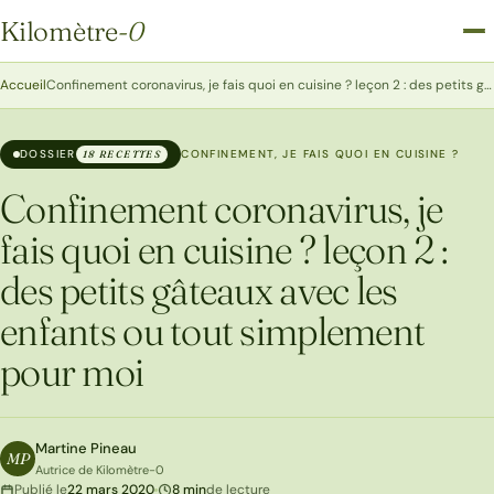
Kilomètre
-0
Kilomètre-0
Accueil
Confinement coronavirus, je fais quoi en cuisine ? leçon 2 : des petits gâteaux avec les enfants ou tout simplement pour moi
DOSSIER
CONFINEMENT, JE FAIS QUOI EN CUISINE ?
18 RECETTES
Confinement coronavirus, je
fais quoi en cuisine ? leçon 2 :
des petits gâteaux avec les
enfants ou tout simplement
pour moi
Martine Pineau
MP
Autrice de Kilomètre-0
Publié le
22 mars 2020
8 min
de lecture