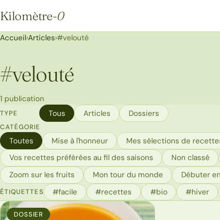
Kilomètre
-0
Kilomètre-0
Accueil
›
Articles
›
#velouté
#
velouté
1 publication
Tous
Articles
Dossiers
TYPE
CATÉGORIE
Toutes
Mise à l'honneur
Mes sélections de recettes
Vos recettes préférées au fil des saisons
Non classé
Zoom sur les fruits
Mon tour du monde
Débuter en
#facile
#recettes
#bio
#hiver
ÉTIQUETTES
DOSSIER