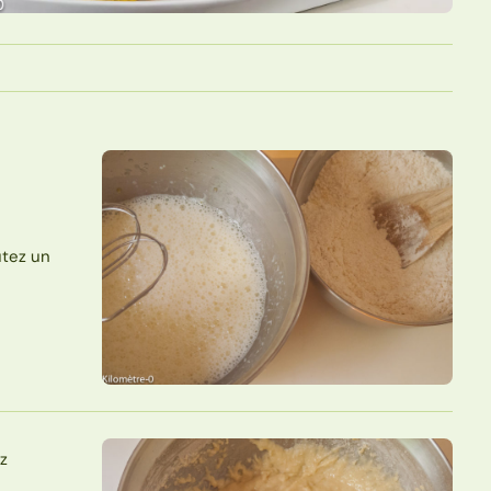
utez un
ez