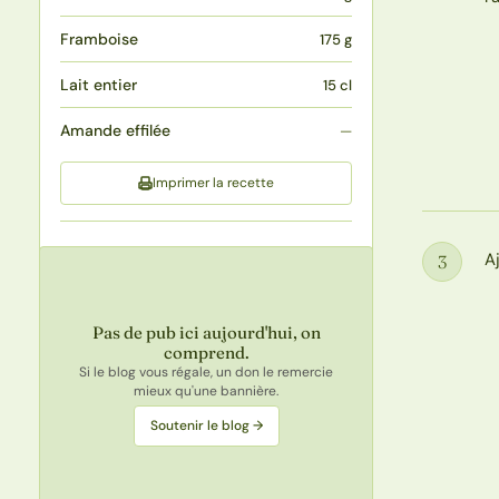
Framboise
175 g
Lait entier
15 cl
Amande effilée
—
Imprimer la recette
A
3
Étape
Pas de pub ici aujourd'hui, on
comprend.
Si le blog vous régale, un don le remercie
mieux qu'une bannière.
Soutenir le blog →