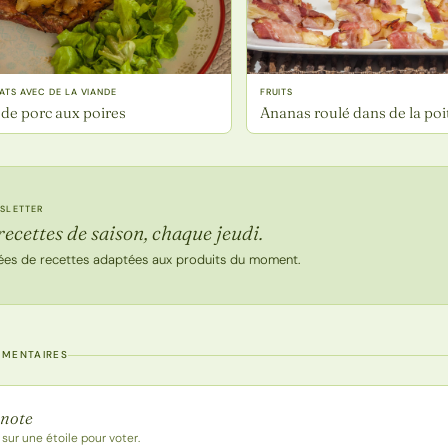
LATS AVEC DE LA VIANDE
FRUITS
 de porc aux poires
Ananas roulé dans de la poi
SLETTER
recettes de saison, chaque jeudi.
ées de recettes adaptées aux produits du moment.
MMENTAIRES
 la recette
 note
 sur une étoile pour voter.