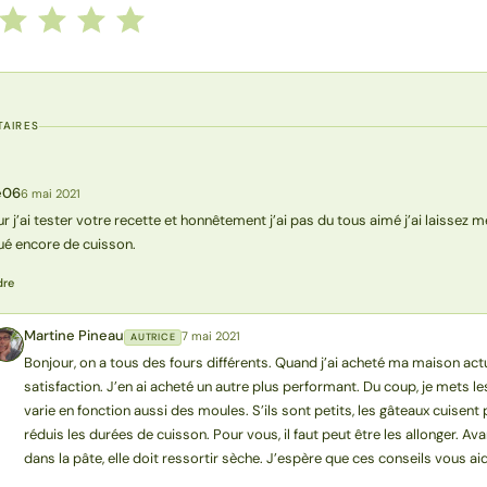
 cette recette de 1 à 5 étoiles
le
2 étoiles
3 étoiles
4 étoiles
5 étoiles
AIRES
e06
6 mai 2021
r j’ai tester votre recette et honnêtement j’ai pas du tous aimé j’ai laissez m
é encore de cuisson.
dre
Martine Pineau
7 mai 2021
AUTRICE
MP
Bonjour, on a tous des fours différents. Quand j’ai acheté ma maison actue
satisfaction. J’en ai acheté un autre plus performant. Du coup, je mets 
varie en fonction aussi des moules. S’ils sont petits, les gâteaux cuisent p
réduis les durées de cuisson. Pour vous, il faut peut être les allonger. A
dans la pâte, elle doit ressortir sèche. J’espère que ces conseils vous a