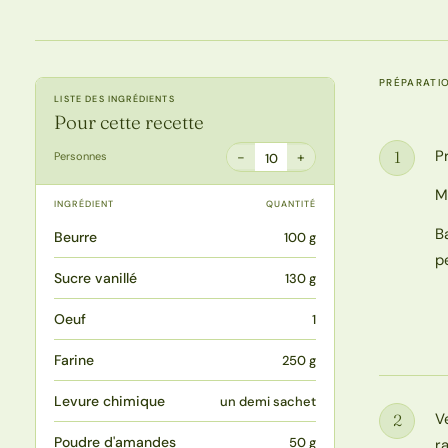
PRÉPARATI
LISTE DES INGRÉDIENTS
Pour cette recette
P
1
−
+
Personnes
10
Étape
M
INGRÉDIENT
QUANTITÉ
B
Beurre
100 g
pe
Sucre vanillé
130 g
Oeuf
1
Farine
250 g
Levure chimique
un demi sachet
V
2
Étape
Poudre d'amandes
50 g
r