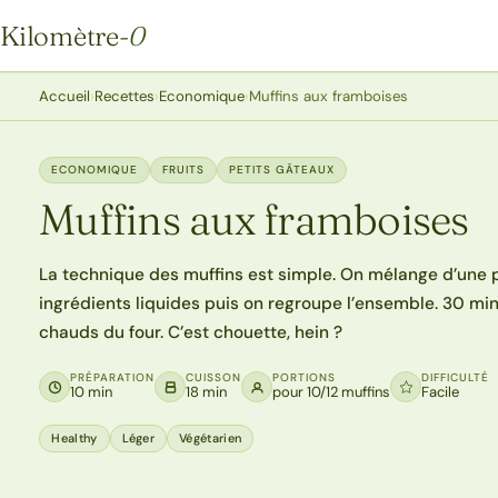
Kilomètre
-0
Kilomètre-0
Accueil
›
Recettes
›
Economique
›
Muffins aux framboises
ECONOMIQUE
FRUITS
PETITS GÂTEAUX
Muffins aux framboises
La technique des muffins est simple. On mélange d’une par
ingrédients liquides puis on regroupe l’ensemble. 30 min
chauds du four. C’est chouette, hein ?
PRÉPARATION
CUISSON
PORTIONS
DIFFICULTÉ
10 min
18 min
pour 10/12 muffins
Facile
Healthy
Léger
Végétarien