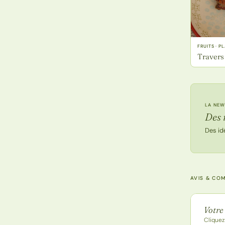
FRUITS · P
Travers
LA NEW
Des 
Des id
AVIS & CO
Note de
Votre
Cliquez