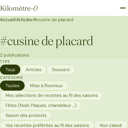
Kilomètre
-0
Kilomètre-0
Accueil
›
Articles
›
#cusine de placard
#
cusine de placard
2 publications
TYPE
Tous
Articles
Dossiers
CATÉGORIE
Toutes
Mise à l'honneur
Mes sélections de recettes au fil des saisons
Fêtes (Noël, Pâques, chandeleur ...)
Saison des produits
Vos recettes préférées au fil des saisons
Non classé