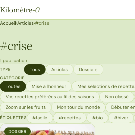
Kilomètre
-0
Kilomètre-0
Accueil
›
Articles
›
#crise
#
crise
1 publication
Tous
Articles
Dossiers
TYPE
CATÉGORIE
Toutes
Mise à l'honneur
Mes sélections de recettes
Vos recettes préférées au fil des saisons
Non classé
Zoom sur les fruits
Mon tour du monde
Débuter en
#facile
#recettes
#bio
#hiver
ÉTIQUETTES
DOSSIER