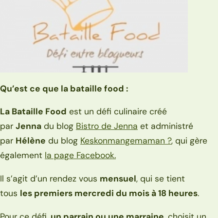
Qu’est ce que la bataille food :
La Bataille Food
est un défi culinaire créé
par
Jenna
du blog
Bistro de Jenna
et administré
par
Hélène
du blog
Keskonmangemaman ?
, qui gère
également
la page Facebook.
Il s’agit d’un rendez vous
mensuel
, qui se tient
tous
les premiers mercredi du mois à 18 heures
.
Pour ce défi,
un parrain ou une marraine
, choisit un