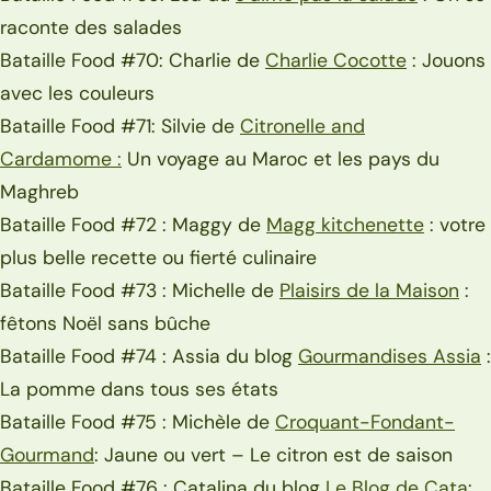
raconte des salades
Bataille Food #70: Charlie de
Charlie Cocotte
: Jouons
avec les couleurs
Bataille Food #71: Silvie de
Citronelle and
Cardamome
:
Un voyage au Maroc et les pays du
Maghreb
Bataille Food #72 : Maggy de
Magg kitchenette
: votre
plus belle recette ou fierté culinaire
Bataille Food #73 : Michelle de
Plaisirs de la Maison
:
fêtons Noël sans bûche
Bataille Food #74 : Assia du blog
Gourmandises Assia
:
La pomme dans tous ses états
Bataille Food #75 : Michèle de
Croquant-Fondant-
Gourmand
: Jaune ou vert – Le citron est de saison
Bataille Food #76 : Catalina du blog
Le Blog de Cata
: