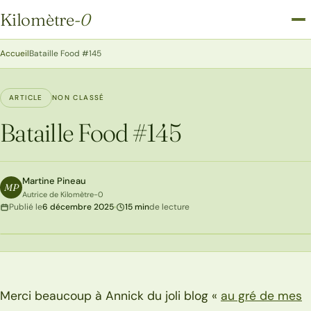
Kilomètre
-0
Kilomètre-0
Accueil
Bataille Food #145
ARTICLE
NON CLASSÉ
Bataille Food #145
Martine Pineau
MP
Autrice de Kilomètre-0
Publié le
6 décembre 2025
15 min
de lecture
Merci beaucoup à Annick du joli blog «
au gré de mes