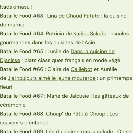
Itadakimasu !
Bataille Food #63 : Lina de
Chaud Patate
: la cuisine
de mamie
Bataille Food #64: Patricia de
Karibo Sakafo
: escales
gourmandes dans les cuisines de l’Asie
Bataille Food #65 : Lucile de
Dans la cuisine de
Djanisse
: plats classiques français en mode végé
Bataille Food #66 : Claire de
Caillebot
et Aurélie
de
J’ai toujours aimé le jaune moutarde
: un printemps
fleuri
Bataille Food #67 : Marie de
Jalousie
: les gâteaux de
cérémonie
Bataille Food #68: Choup’ du
Pâte à Choup
: Les
souvenirs d’enfance
Bataille Food #69: Léa du
J’aime pas la salade
: On se