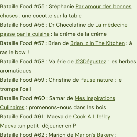
Bataille Food #55 : Stéphanie
Par amour des bonnes
choses
: une cocotte sur la table
Bataille Food #56 : Dr Chocolatine de
La médecine
passe par la cuisine
: la crème de la crème
Bataille Food #57 : Brian de
Brian Iz In The Kitchen
: à
ras le bowl !
Bataille Food #58 : Valérie de
123Dégustez
: les herbes
aromatiques
Bataille Food #59 : Christine de
Pause nature
: le
trompe l’oeil
Bataille Food #60 : Samar de
Mes Inspirations
Culinaires
: promenons-nous dans les bois
Bataille Food #61 : Maeva de
Cook A Life! by
Maeva
:un petit-déjeuner en P
Bataille Food #62 : Marion de
Marion’s Bakery
: