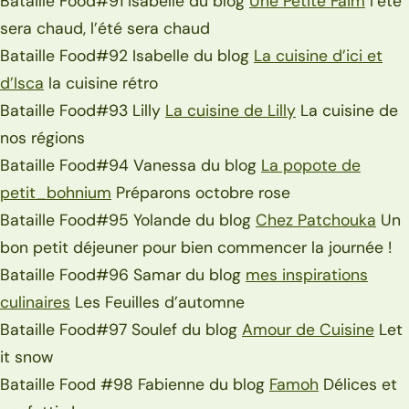
Bataille Food#91 Isabelle du blog
Une Petite Faim
l’été
sera chaud, l’été sera chaud
Bataille Food#92 Isabelle du blog
La cuisine d’ici et
d’Isca
la cuisine rétro
Bataille Food#93 Lilly
La cuisine de Lilly
La cuisine de
nos régions
Bataille Food#94 Vanessa du blog
La popote de
petit_bohnium
Préparons octobre rose
Bataille Food#95 Yolande du blog
Chez Patchouka
Un
bon petit déjeuner pour bien commencer la journée !
Bataille Food#96 Samar du blog
mes inspirations
culinaires
Les Feuilles d’automne
Bataille Food#97 Soulef du blog
Amour de Cuisine
Let
it snow
Bataille Food #98 Fabienne du blog
Famoh
Délices et