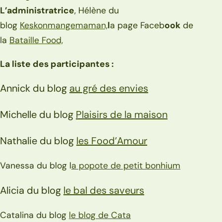
L’administratrice
, Hélène du
blog
Keskonmangemaman,
l
a page Faceb
ook
de
la
Bataille Food,
La liste des participantes :
Annick du blog
au gré des envies
Michelle du blog
Plaisirs de la maison
Nathalie du blog
les Food’Amour
Vanessa du blog l
a popote de petit bonhium
Alicia du blog
le bal des saveurs
Catalina du blog
le blog de Cata