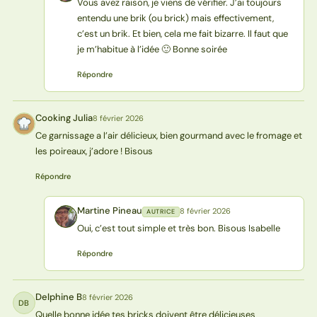
Vous avez raison, je viens de vérifier. J’ai toujours
entendu une brik (ou brick) mais effectivement,
c’est un brik. Et bien, cela me fait bizarre. Il faut que
je m’habitue à l’idée 🙂 Bonne soirée
Répondre
Cooking Julia
8 février 2026
CJ
Ce garnissage a l’air délicieux, bien gourmand avec le fromage et
les poireaux, j’adore ! Bisous
Répondre
Martine Pineau
8 février 2026
AUTRICE
MP
Oui, c’est tout simple et très bon. Bisous Isabelle
Répondre
Delphine B
8 février 2026
DB
Quelle bonne idée tes bricks doivent être délicieuses