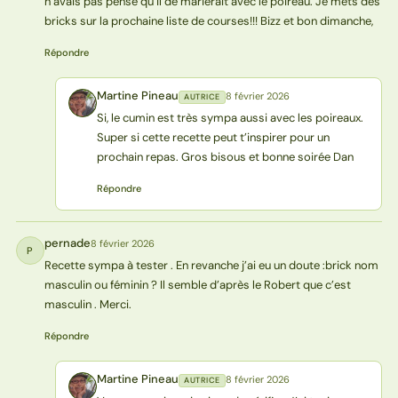
n’avais pas pensé qu’il de marierait avec le poireau. Je mets des
bricks sur la prochaine liste de courses!!! Bizz et bon dimanche,
Répondre
Martine Pineau
8 février 2026
AUTRICE
MP
Si, le cumin est très sympa aussi avec les poireaux.
Super si cette recette peut t’inspirer pour un
prochain repas. Gros bisous et bonne soirée Dan
Répondre
pernade
8 février 2026
P
Recette sympa à tester . En revanche j’ai eu un doute :brick nom
masculin ou féminin ? Il semble d’après le Robert que c’est
masculin . Merci.
Répondre
Martine Pineau
8 février 2026
AUTRICE
MP