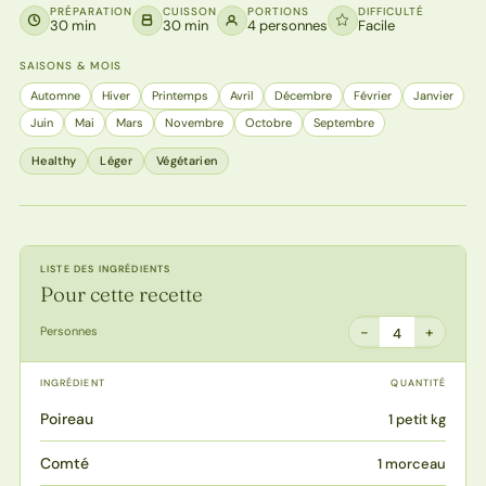
PRÉPARATION
CUISSON
PORTIONS
DIFFICULTÉ
30 min
30 min
4 personnes
Facile
SAISONS & MOIS
Automne
Hiver
Printemps
Avril
Décembre
Février
Janvier
Juin
Mai
Mars
Novembre
Octobre
Septembre
Healthy
Léger
Végétarien
LISTE DES INGRÉDIENTS
Pour cette recette
−
+
Personnes
4
INGRÉDIENT
QUANTITÉ
Poireau
1 petit kg
Comté
1 morceau