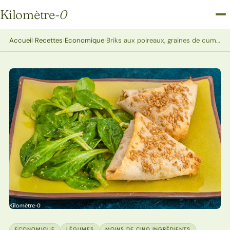
Kilomètre
-0
Kilomètre-0
Accueil
›
Recettes
›
Economique
›
Briks aux poireaux, graines de cumin et comté
ECONOMIQUE
LÉGUMES
MOINS DE CINQ INGRÉDIENTS