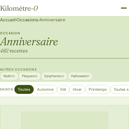
Kilomètre
-0
Kilomètre-0
Accueil
›
Occasions
›
Anniversaire
OCCASION
Anniversaire
482
recettes
AUTRES OCCASIONS
Noël
Pâques
Epiphanie
Halloween
312
93
23
7
Toutes
Automne
Eté
Hiver
Printemps
Toutes s
SAISON