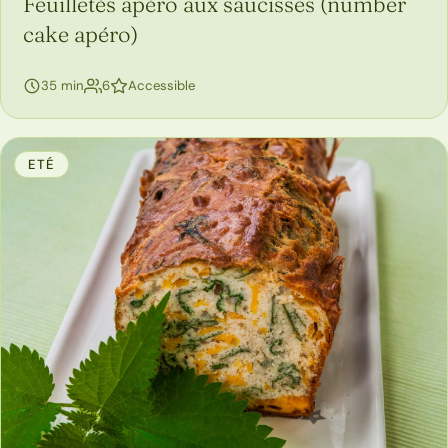
Feuilletés apéro aux saucisses (number
cake apéro)
personnes
35 min
6
Accessible
ETÉ