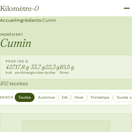
Kilomètre
-0
Kilomètre-0
Accueil
›
Ingrédients
›
Cumin
INGRÉDIENT
Cumin
POUR 100 G
427
17,8 g
33,7 g
22,3 g
10,5 g
kcal
protéines
glucides
lipides
fibres
102
recettes
Toutes
Automne
Eté
Hiver
Printemps
Toutes s
SAISON