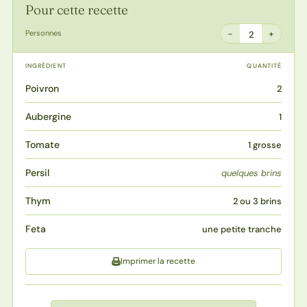
Pour cette recette
−
+
Personnes
2
INGRÉDIENT
QUANTITÉ
Poivron
2
Aubergine
1
Tomate
1 grosse
Persil
quelques brins
Thym
2 ou 3 brins
Feta
une petite tranche
Imprimer la recette