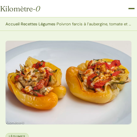
Kilomètre
-0
Kilomètre-0
Accueil
›
Recettes
›
Légumes
›
Poivron farcis à l’aubergine, tomate et fêta
LÉGUMES