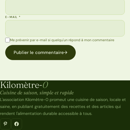
E-MAIL
*
Me prévenir par e-mail si quelqu'un répond à mon commentaire
Publier le commentaire
→
Kilomètre-
0
Kilomètre-0
Cuisine de saison, simple et rapide
L'association Kilomètre-0 promeut une cuisine de saison, locale et
saine, en publiant gratuitement des recettes et des articles qui
rendent l'alimentation durable accessible à tous.