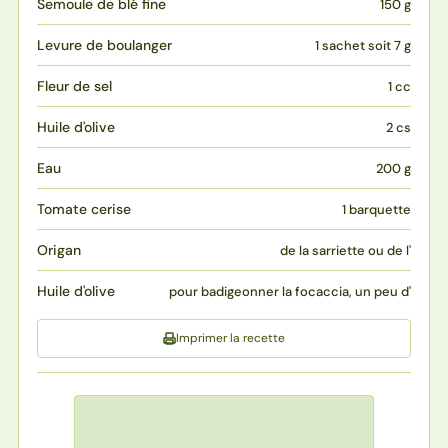
Semoule de blé fine
150 g
Levure de boulanger
1 sachet soit 7 g
Fleur de sel
1 cc
Huile d'olive
2 cs
Eau
200 g
Tomate cerise
1 barquette
Origan
de la sarriette ou de l'
Huile d'olive
pour badigeonner la focaccia, un peu d'
Imprimer la recette