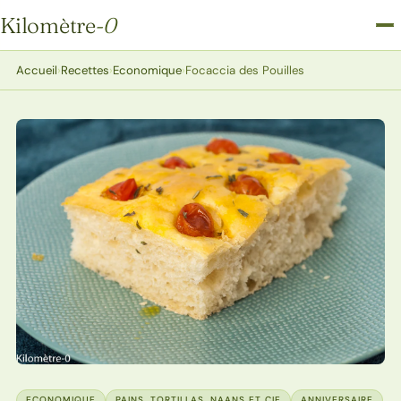
Kilomètre
-0
Kilomètre-0
Accueil
›
Recettes
›
Economique
›
Focaccia des Pouilles
ECONOMIQUE
PAINS, TORTILLAS, NAANS ET CIE
ANNIVERSAIRE