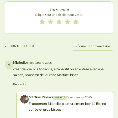
Note de la recette
Votre note
Cliquez sur une étoile pour voter.
Notez cette recette de 1 à 5 étoiles
1 étoile
2 étoiles
3 étoiles
4 étoiles
5 étoiles
+ Écrire un commentaire
23 COMMENTAIRES
Michelle
5 septembre 2025
M
c’est delicieux la focaccia, à l’apéritif ou en entrée avec une
salade, bonne fin de journée Martine, bises
Répondre
Martine Pineau
5 septembre 2025
AUTRICE
MP
Exactement Michelle, c’est vraiment bon 🙂 Bonne
soirée et gros bisous