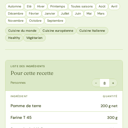
Automne
Eté
Hiver
Printemps
Toutes saisons
Août
Avril
Décembre
Février
Janvier
Juillet
Juin
Mai
Mars
Novembre
Octobre
Septembre
Cuisine du monde
Cuisine européenne
Cuisine Italienne
Healthy
Végétarien
LISTE DES INGRÉDIENTS
Pour cette recette
−
+
Personnes
8
INGRÉDIENT
QUANTITÉ
Pomme de terre
200 g net
Farine T 45
300 g