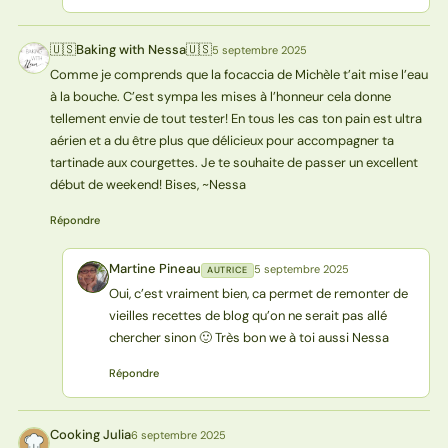
🇺🇸Baking with Nessa🇺🇸
5 septembre 2025
🇺N
Comme je comprends que la focaccia de Michèle t’ait mise l’eau
à la bouche. C’est sympa les mises à l’honneur cela donne
tellement envie de tout tester! En tous les cas ton pain est ultra
aérien et a du être plus que délicieux pour accompagner ta
tartinade aux courgettes. Je te souhaite de passer un excellent
début de weekend! Bises, ~Nessa
Répondre
Martine Pineau
5 septembre 2025
AUTRICE
MP
Oui, c’est vraiment bien, ca permet de remonter de
vieilles recettes de blog qu’on ne serait pas allé
chercher sinon 🙂 Très bon we à toi aussi Nessa
Répondre
Cooking Julia
6 septembre 2025
CJ