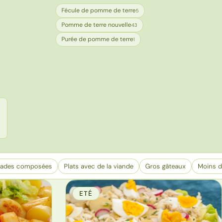
Fécule de pomme de terre
5
Pomme de terre nouvelle
43
Purée de pomme de terre
1
lades composées
Plats avec de la viande
Gros gâteaux
Moins d
ETÉ