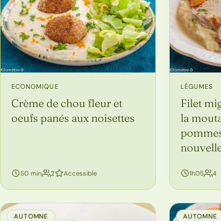
ECONOMIQUE
LÉGUMES
Crème de chou fleur et
Filet mi
oeufs panés aux noisettes
la mouta
pommes d
nouvell
personnes
p
50 min
2
Accessible
1h05
4
AUTOMNE
AUTOMNE