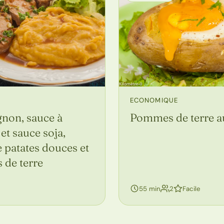
ECONOMIQUE
Pommes de terre a
gnon, sauce à
 et sauce soja,
 patates douces et
de terre
sonnes
personnes
55 min
2
Facile