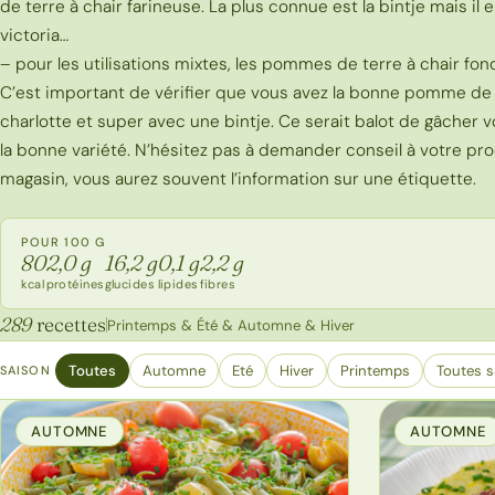
de terre à chair farineuse. La plus connue est la bintje mais il
victoria…
– pour les utilisations mixtes, les pommes de terre à chair f
C’est important de vérifier que vous avez la bonne pomme de 
charlotte et super avec une bintje. Ce serait balot de gâcher 
la bonne variété. N’hésitez pas à demander conseil à votre prod
magasin, vous aurez souvent l’information sur une étiquette.
POUR 100 G
80
2,0 g
16,2 g
0,1 g
2,2 g
kcal
protéines
glucides
lipides
fibres
289
recettes
Printemps & Été & Automne & Hiver
Toutes
Automne
Eté
Hiver
Printemps
Toutes s
SAISON
AUTOMNE
AUTOMNE