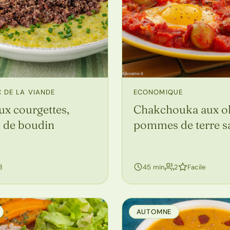
 DE LA VIANDE
ECONOMIQUE
ux courgettes,
Chakchouka aux ol
 de boudin
pommes de terre s
personnes
personnes
3
45 min
2
Facile
AUTOMNE