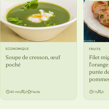
ECONOMIQUE
FRUITS
Soupe de cresson, œuf
Filet mi
poché
l’orange
purée de
pommes 
personnes
per
40 min
2
Facile
1 h
4