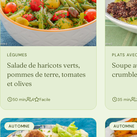
LÉGUMES
PLATS AVEC
Salade de haricots verts,
Soupe a
pommes de terre, tomates
crumble
et olives
personnes
50 min
4
Facile
35 min
AUTOMNE
AUTOMNE