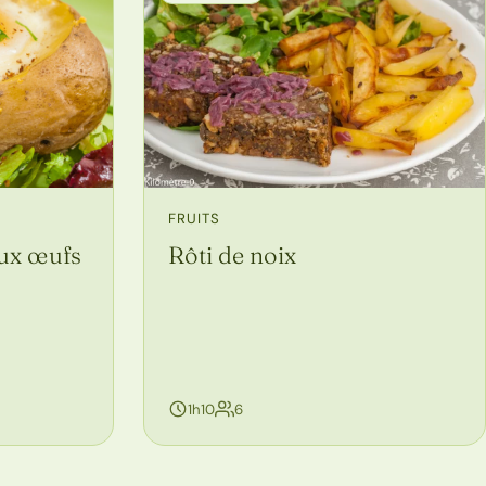
FRUITS
ux œufs
Rôti de noix
personnes
1h10
6