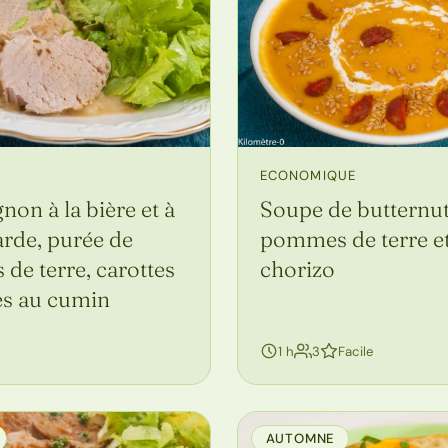
ECONOMIQUE
gnon à la bière et à
Soupe de butternu
rde, purée de
pommes de terre e
e terre, carottes
chorizo
es au cumin
ersonnes
personnes
1 h
3
Facile
AUTOMNE