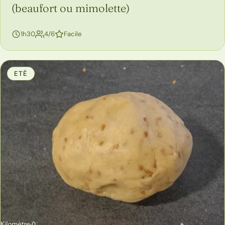
(beaufort ou mimolette)
personnes
1h30
4/6
Facile
ETÉ