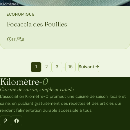
ECONOMIQUE
Focaccia des Pouilles
personnes
1 h
8
Navigation entre les pages de recettes
1
2
3
…
15
Suivant →
Kilomètre-
0
Kilomètre-0
Cuisine de saison, simple et rapide
L'association Kilomètre-0 promeut une cuisine de saison, locale et
saine, en publiant gratuitement des recettes et des articles qui
rendent l'alimentation durable accessible à tous.