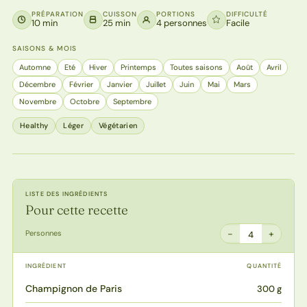
PRÉPARATION
CUISSON
PORTIONS
DIFFICULTÉ
10 min
25 min
4 personnes
Facile
SAISONS & MOIS
Automne
Eté
Hiver
Printemps
Toutes saisons
Août
Avril
Décembre
Février
Janvier
Juillet
Juin
Mai
Mars
Novembre
Octobre
Septembre
Healthy
Léger
Végétarien
LISTE DES INGRÉDIENTS
Pour cette recette
−
+
Personnes
4
INGRÉDIENT
QUANTITÉ
Champignon de Paris
300 g