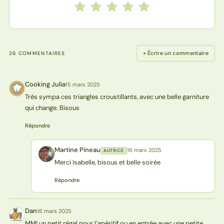
Notez cette recette de 1 à 5 étoiles
1 étoile
2 étoiles
3 étoiles
4 étoiles
5 étoiles
+ Écrire un commentaire
26 COMMENTAIRES
Cooking Julia
15 mars 2025
CJ
Très sympa ces triangles croustillants, avec une belle garniture
qui change. Bisous
Répondre
Martine Pineau
16 mars 2025
AUTRICE
MP
Merci Isabelle, bisous et belle soirée
Répondre
Dan
16 mars 2025
D
MM! un petit régal pour l’apéritif ou en entrée avec une petite