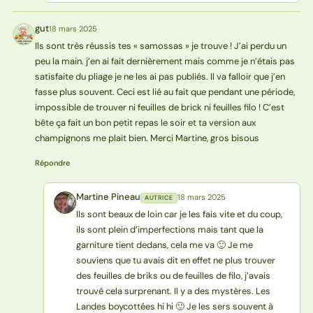
gut
18 mars 2025
G
Ils sont très réussis tes « samossas » je trouve ! J’ai perdu un
peu la main. j’en ai fait dernièrement mais comme je n’étais pas
satisfaite du pliage je ne les ai pas publiés. Il va falloir que j’en
fasse plus souvent. Ceci est lié au fait que pendant une période,
impossible de trouver ni feuilles de brick ni feuilles filo ! C’est
bête ça fait un bon petit repas le soir et ta version aux
champignons me plait bien. Merci Martine, gros bisous
Répondre
Martine Pineau
18 mars 2025
AUTRICE
MP
Ils sont beaux de loin car je les fais vite et du coup,
ils sont plein d’imperfections mais tant que la
garniture tient dedans, cela me va 🙂 Je me
souviens que tu avais dit en effet ne plus trouver
des feuilles de briks ou de feuilles de filo, j’avais
trouvé cela surprenant. Il y a des mystères. Les
Landes boycottées hi hi 🙂 Je les sers souvent à