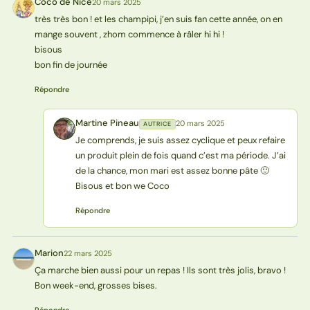
Coco de Nice
20 mars 2025
CN
très très bon ! et les champipi, j’en suis fan cette année, on en
mange souvent , zhom commence à râler hi hi !
bisous
bon fin de journée
Répondre
Martine Pineau
20 mars 2025
AUTRICE
MP
Je comprends, je suis assez cyclique et peux refaire
un produit plein de fois quand c’est ma période. J’ai
de la chance, mon mari est assez bonne pâte 🙂
Bisous et bon we Coco
Répondre
Marion
22 mars 2025
M
Ça marche bien aussi pour un repas ! Ils sont très jolis, bravo !
Bon week-end, grosses bises.