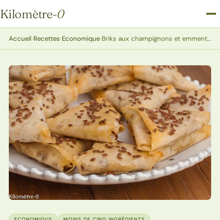
Kilomètre
-0
Kilomètre-0
Accueil
›
Recettes
›
Economique
›
Briks aux champignons et emmental
ECONOMIQUE
MOINS DE CINQ INGRÉDIENTS