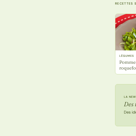
RECETTES S
LÉGUMES
Pommes 
roquefo
LA NEW
Des 
Des id