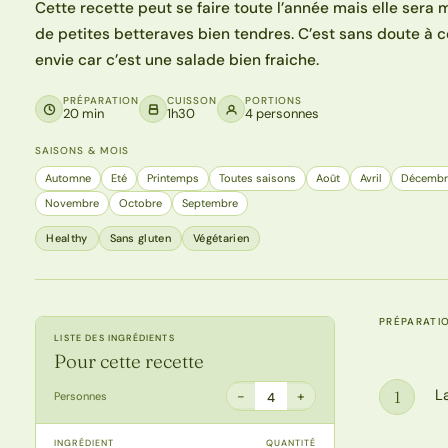
Cette recette peut se faire toute l’année mais elle sera
de petites betteraves bien tendres. C’est sans doute à c
envie car c’est une salade bien fraiche.
PRÉPARATION
CUISSON
PORTIONS
20 min
1h30
4 personnes
SAISONS & MOIS
Automne
Eté
Printemps
Toutes saisons
Août
Avril
Décembr
Novembre
Octobre
Septembre
Healthy
Sans gluten
Végétarien
PRÉPARATI
LISTE DES INGRÉDIENTS
Pour cette recette
L
1
−
+
Personnes
4
Étape
INGRÉDIENT
QUANTITÉ