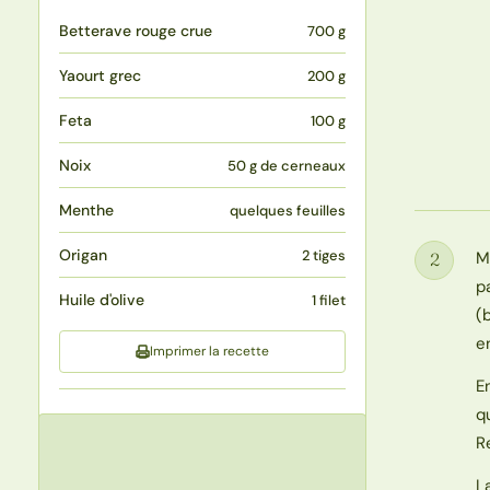
Betterave rouge crue
700 g
Yaourt grec
200 g
Feta
100 g
Noix
50 g de cerneaux
Menthe
quelques feuilles
Origan
2 tiges
M
2
Étape
p
Huile d'olive
1 filet
(
e
Imprimer la recette
E
q
R
L