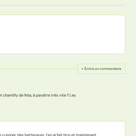
+ Écrire un commentaire
chantilly de feta, à paraître très vite !! Les
 cuisiner des betteraves, j’en ai fait bcp et maintenant,