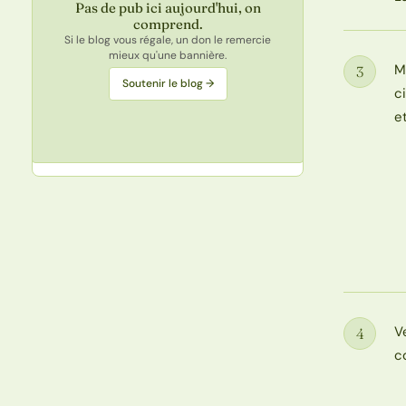
Pas de pub ici aujourd'hui, on
comprend.
Si le blog vous régale, un don le remercie
mieux qu'une bannière.
M
3
Étape
Soutenir le blog →
c
e
V
4
Étape
c