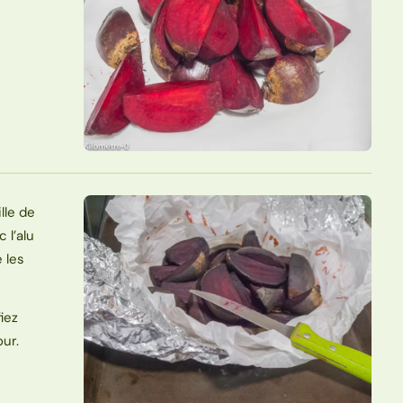
lle de
 l’alu
e les
iez
our.