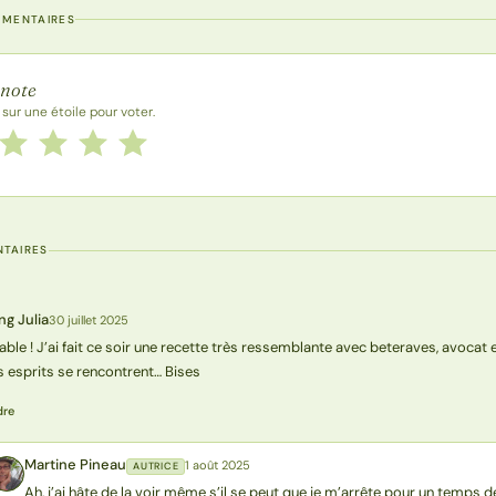
MMENTAIRES
 la recette
 note
 sur une étoile pour voter.
 cette recette de 1 à 5 étoiles
le
2 étoiles
3 étoiles
4 étoiles
5 étoiles
TAIRES
ng Julia
30 juillet 2025
able ! J’ai fait ce soir une recette très ressemblante avec beteraves, avocat et 
 esprits se rencontrent… Bises
dre
Martine Pineau
1 août 2025
AUTRICE
MP
Ah, j’ai hâte de la voir même s’il se peut que je m’arrête pour un temps de