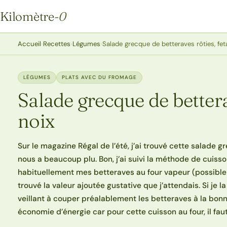
Kilomètre
-0
Kilomètre-0
Accueil
›
Recettes
›
Légumes
›
Salade grecque de betteraves rôties, fet
LÉGUMES
PLATS AVEC DU FROMAGE
Salade grecque de betterav
noix
Sur le magazine Régal de l’été, j’ai trouvé cette salade g
nous a beaucoup plu. Bon, j’ai suivi la méthode de cuiss
habituellement mes betteraves au four vapeur (possible au
trouvé la valeur ajoutée gustative que j’attendais. Si je l
veillant à couper préalablement les betteraves à la bonne 
économie d’énergie car pour cette cuisson au four, il fa