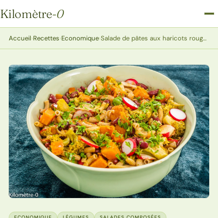
Kilomètre
-0
Kilomètre-0
Accueil
›
Recettes
›
Economique
›
Salade de pâtes aux haricots rouges, brocolis et patate douce
ECONOMIQUE
LÉGUMES
SALADES COMPOSÉES