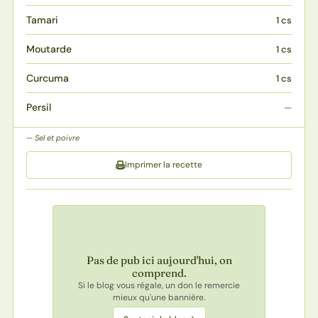
Tamari
1 cs
Moutarde
1 cs
Curcuma
1 cs
Persil
—
Sel et poivre
Imprimer la recette
Pas de pub ici aujourd'hui, on
comprend.
Si le blog vous régale, un don le remercie
mieux qu'une bannière.