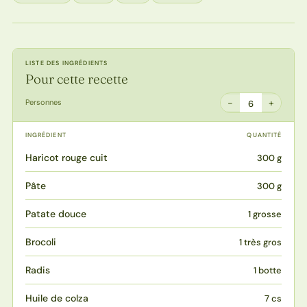
LISTE DES INGRÉDIENTS
Pour cette recette
−
+
Personnes
6
INGRÉDIENT
QUANTITÉ
Haricot rouge cuit
300 g
Pâte
300 g
Patate douce
1 grosse
Brocoli
1 très gros
Radis
1 botte
Huile de colza
7 cs