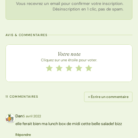
Vous recevrez un email pour confirmer votre inscription.
Désinscription en 1 clic, pas de spam.
AVIS & COMMENTAIRES
Note de la recette
Votre note
Cliquez sur une étoile pour voter.
Notez cette recette de 1 à 5 étoiles
1 étoile
2 étoiles
3 étoiles
4 étoiles
5 étoiles
+ Écrire un commentaire
11 COMMENTAIRES
Dan
5 avril 2022
D
elle ferait bien ma lunch box de midi cette belle salade! bizz
Répondre