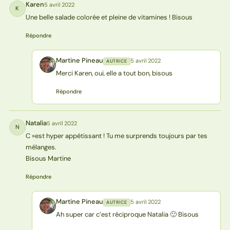
Karen
5 avril 2022
K
Une belle salade colorée et pleine de vitamines ! Bisous
Répondre
Martine Pineau
5 avril 2022
AUTRICE
MP
Merci Karen, oui, elle a tout bon, bisous
Répondre
Natalia
5 avril 2022
N
C »est hyper appétissant ! Tu me surprends toujours par tes
mélanges.
Bisous Martine
Répondre
Martine Pineau
5 avril 2022
AUTRICE
MP
Ah super car c’est réciproque Natalia 🙂 Bisous