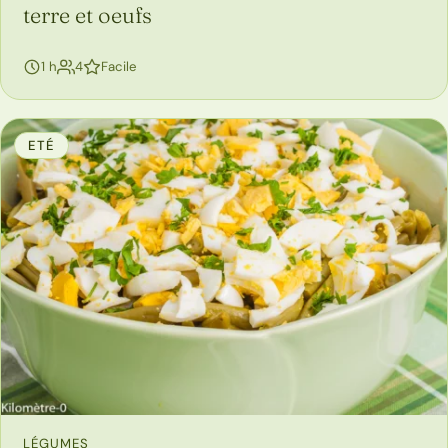
terre et oeufs
personnes
1 h
4
Facile
ETÉ
LÉGUMES