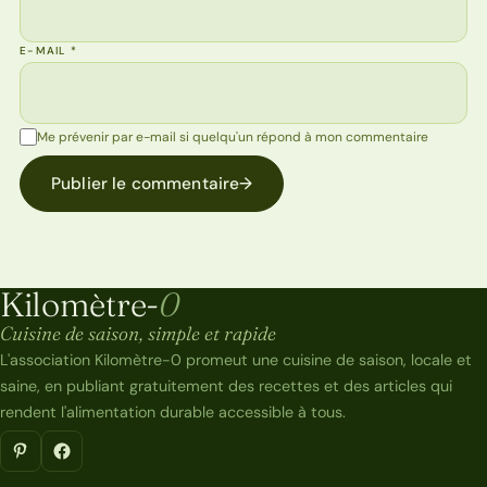
E-MAIL
*
Me prévenir par e-mail si quelqu'un répond à mon commentaire
Publier le commentaire
→
Kilomètre-
0
Kilomètre-0
Cuisine de saison, simple et rapide
L'association Kilomètre-0 promeut une cuisine de saison, locale et
saine, en publiant gratuitement des recettes et des articles qui
rendent l'alimentation durable accessible à tous.