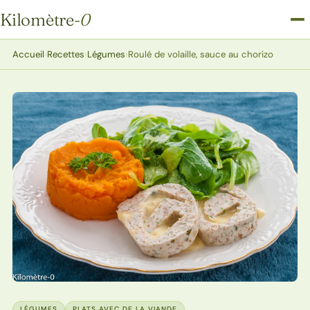
Kilomètre
-0
Kilomètre-0
Accueil
›
Recettes
›
Légumes
›
Roulé de volaille, sauce au chorizo
LÉGUMES
PLATS AVEC DE LA VIANDE