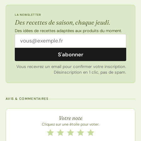
LA NEWSLETTER
Des recettes de saison, chaque jeudi.
Des idées de recettes adaptées aux produits du moment.
Adresse email
S'abonner
Vous recevrez un email pour confirmer votre inscription.
Désinscription en 1 clic, pas de spam.
AVIS & COMMENTAIRES
Note de la recette
Votre note
Cliquez sur une étoile pour voter.
Notez cette recette de 1 à 5 étoiles
1 étoile
2 étoiles
3 étoiles
4 étoiles
5 étoiles