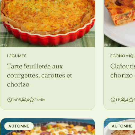
LÉGUMES
ECONOMIQ
Tarte feuilletée aux
Clafouti
courgettes, carottes et
chorizo 
chorizo
personnes
per
1h05
4
Facile
1 h
4
AUTOMNE
AUTOMNE