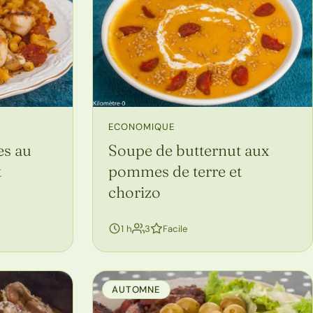
ECONOMIQUE
es au
Soupe de butternut aux
t
pommes de terre et
chorizo
personnes
1 h
3
Facile
AUTOMNE