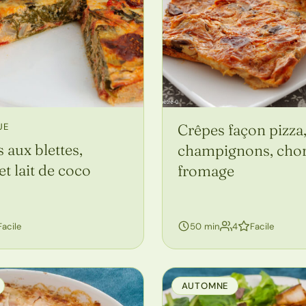
Crêpes façon pizza
UE
s aux blettes,
champignons, chor
et lait de coco
fromage
sonnes
Facile
50 min
4
Facile
AUTOMNE