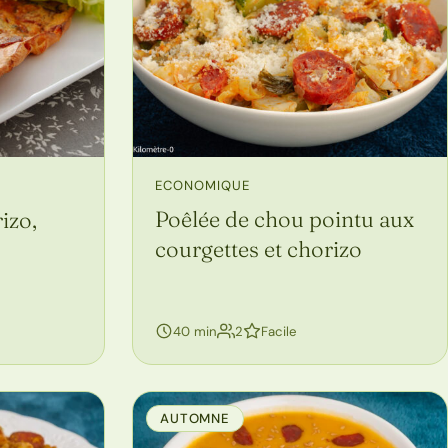
,
ECONOMIQUE
Poêlée de chou pointu aux
izo,
courgettes et chorizo
personnes
40 min
2
Facile
AUTOMNE