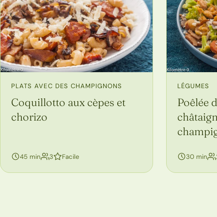
PLATS AVEC DES CHAMPIGNONS
LÉGUMES
Coquillotto aux cèpes et
Poêlée d
chorizo
châtaign
champi
personnes
45 min
3
Facile
30 min
Navigation entre les pages de recettes