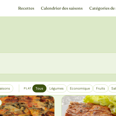
Recettes
Calendrier des saisons
Catégories de 
aisons
Tous
Légumes
Economique
Fruits
Sa
PLAT