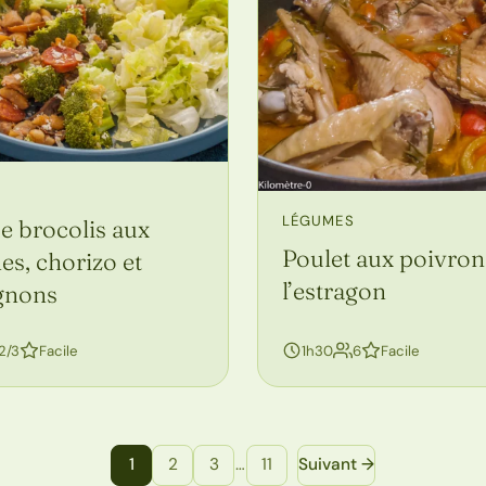
LÉGUMES
e brocolis aux
Poulet aux poivrons
es, chorizo et
l’estragon
gnons
personnes
personnes
2/3
Facile
1h30
6
Facile
1
2
3
…
11
Suivant →