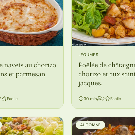
LÉGUMES
e navets au chorizo
Poêlée de châtaign
ons et parmesan
chorizo et aux sain
jacques.
personnes
2
Facile
30 min
2
Facile
AUTOMNE