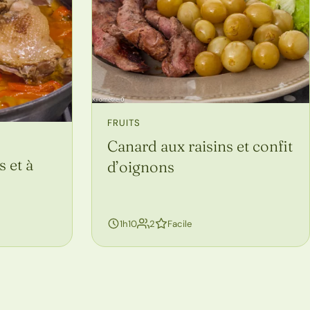
FRUITS
Canard aux raisins et confit
 et à
d’oignons
personnes
1h10
2
Facile