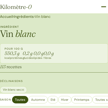
Kilomètre
-0
Kilomètre-0
Accueil
›
Ingrédients
›
Vin blanc
INGRÉDIENT
Vin
blanc
POUR 100 G
55
0,3 g
0,2 g
0,0 g
0,0 g
kcal
protéines
glucides
lipides
fibres
113
recettes
DÉCLINAISONS
Vin blanc sec
36
Toutes
Automne
Eté
Hiver
Printemps
Toutes s
SAISON