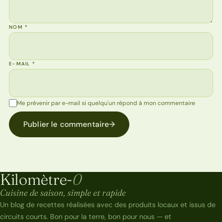
NOM
*
E-MAIL
*
Me prévenir par e-mail si quelqu'un répond à mon commentaire
Publier le commentaire
→
Kilomètre-
0
Kilomètre-0
Cuisine de saison, simple et rapide
Un blog de recettes réalisées avec des produits locaux et issus de
circuits courts. Bon pour la terre, bon pour nous — et