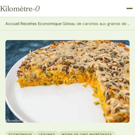
Kilomètre
-0
Kilomètre-0
Accueil
›
Recettes
›
Economique
›
Gâteau de carottes aux graines de tournesol et emmental
ECONOMIQUE
LÉGUMES
MOINS DE CINQ INGRÉDIENTS