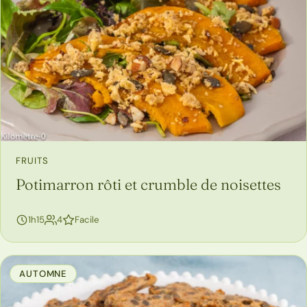
FRUITS
Potimarron rôti et crumble de noisettes
personnes
1h15
4
Facile
AUTOMNE