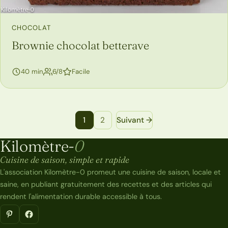
CHOCOLAT
Brownie chocolat betterave
personnes
40 min
6/8
Facile
Navigation entre les pages de recettes
1
2
Suivant →
Kilomètre-
0
Kilomètre-0
Cuisine de saison, simple et rapide
L'association Kilomètre-0 promeut une cuisine de saison, locale et
saine, en publiant gratuitement des recettes et des articles qui
rendent l'alimentation durable accessible à tous.