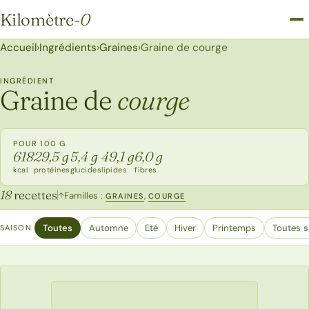
Kilomètre
-0
Kilomètre-0
Accueil
›
Ingrédients
›
Graines
›
Graine de courge
INGRÉDIENT
Graine de
courge
POUR 100 G
618
29,5 g
5,4 g
49,1 g
6,0 g
kcal
protéines
glucides
lipides
fibres
18
recettes
Familles :
,
↑
GRAINES
COURGE
Toutes
Automne
Eté
Hiver
Printemps
Toutes s
SAISON