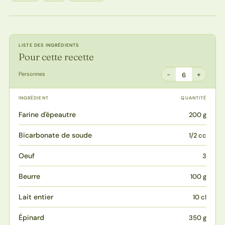
LISTE DES INGRÉDIENTS
Pour cette recette
−
+
Personnes
6
INGRÉDIENT
QUANTITÉ
Farine d'épeautre
200 g
Bicarbonate de soude
1/2 cc
Oeuf
3
Beurre
100 g
Lait entier
10 cl
Épinard
350 g