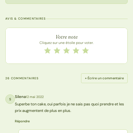
AVIS & COMMENTAIRES
Note de la recette
Votre note
Cliquez sur une étoile pour voter.
Notez cette recette de 1 à 5 étoiles
1 étoile
2 étoiles
3 étoiles
4 étoiles
5 étoiles
+ Écrire un commentaire
26 COMMENTAIRES
Silena
12 mai 2022
S
Superbe ton cake, oui parfois je ne sais pas quoi prendre et les
prix augmentent de plus en plus.
Répondre