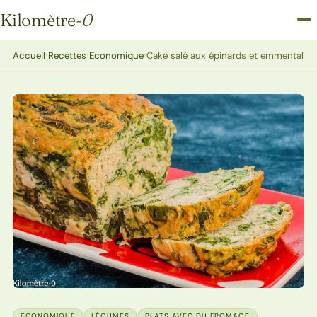
Kilomètre
-0
Kilomètre-0
Accueil
›
Recettes
›
Economique
›
Cake salé aux épinards et emmental
ECONOMIQUE
LÉGUMES
PLATS AVEC DU FROMAGE