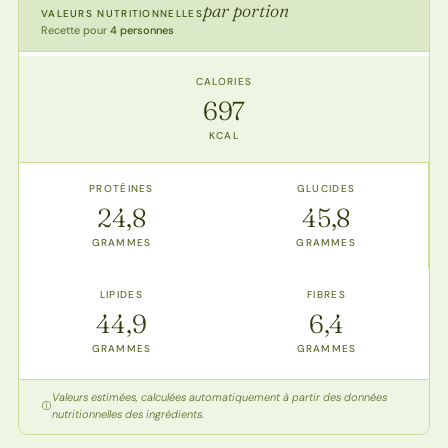
par portion
VALEURS NUTRITIONNELLES
Recette pour
4 personnes
CALORIES
697
KCAL
PROTÉINES
GLUCIDES
24,8
45,8
GRAMMES
GRAMMES
LIPIDES
FIBRES
44,9
6,4
GRAMMES
GRAMMES
Valeurs estimées, calculées automatiquement à partir des données
nutritionnelles des ingrédients.