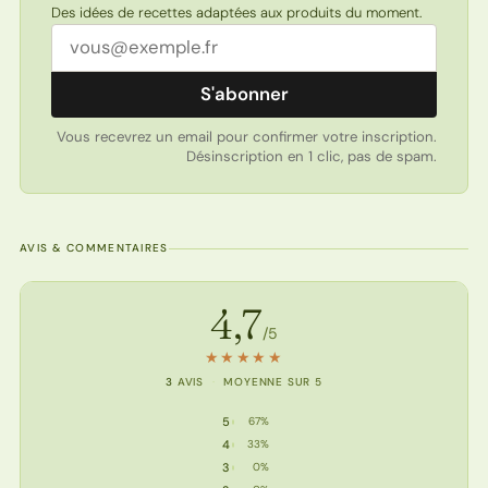
Des idées de recettes adaptées aux produits du moment.
Adresse email
S'abonner
Vous recevrez un email pour confirmer votre inscription.
Désinscription en 1 clic, pas de spam.
AVIS & COMMENTAIRES
Note de la recette
4,7
/5
★
★
★
★
★
3
AVIS
·
MOYENNE SUR 5
5
67%
5 étoiles : 2 votes
4
33%
4 étoile : 1 vote
3
0%
3 étoile : 0 vote