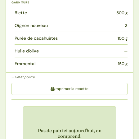
GARNITURE
Blette
500 g
Oignon nouveau
3
Purée de cacahuètes
100 g
Huile d'olive
—
Emmental
150 g
Sel et poivre
Imprimer la recette
Pas de pub ici aujourd'hui, on
comprend.