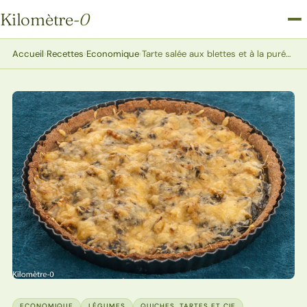
Kilomètre
-0
Kilomètre-0
Accueil
›
Recettes
›
Economique
›
Tarte salée aux blettes et à la purée de cacahuètes
ECONOMIQUE
LÉGUMES
QUICHES, TARTES ET CIE