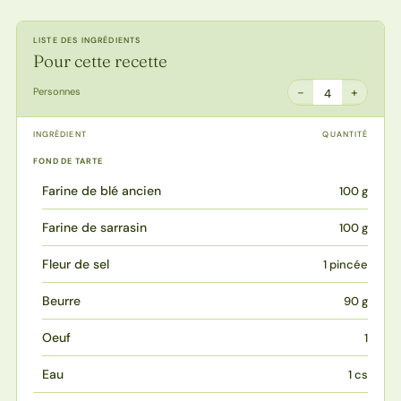
LISTE DES INGRÉDIENTS
Pour cette recette
−
+
Personnes
4
INGRÉDIENT
QUANTITÉ
FOND DE TARTE
Farine de blé ancien
100 g
Farine de sarrasin
100 g
Fleur de sel
1 pincée
Beurre
90 g
Oeuf
1
Eau
1 cs