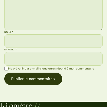
NOM
*
E-MAIL
*
Me prévenir par e-mail si quelqu'un répond à mon commentaire
Publier le commentaire
→
Kilomètre-
0
Kilomètre-0