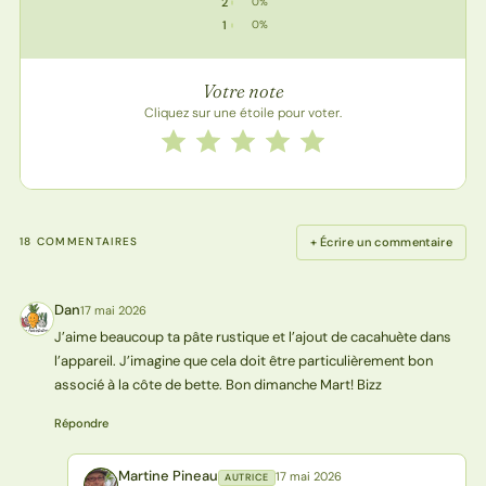
2
0%
2 étoile : 0 vote
1
0%
1 étoile : 0 vote
Votre note
Cliquez sur une étoile pour voter.
Notez cette recette de 1 à 5 étoiles
1 étoile
2 étoiles
3 étoiles
4 étoiles
5 étoiles
+ Écrire un commentaire
18 COMMENTAIRES
Dan
17 mai 2026
D
J’aime beaucoup ta pâte rustique et l’ajout de cacahuète dans
l’appareil. J’imagine que cela doit être particulièrement bon
associé à la côte de bette. Bon dimanche Mart! Bizz
Répondre
Martine Pineau
17 mai 2026
AUTRICE
MP