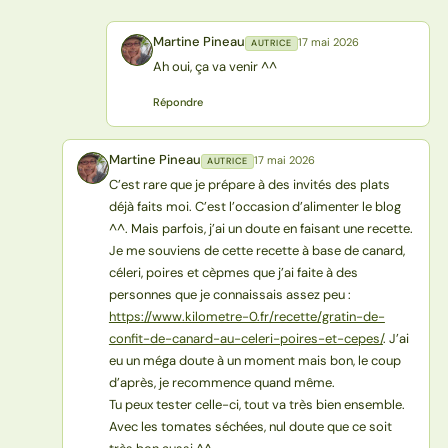
Martine Pineau
17 mai 2026
AUTRICE
MP
Ah oui, ça va venir ^^
Répondre
Martine Pineau
17 mai 2026
AUTRICE
MP
C’est rare que je prépare à des invités des plats
déjà faits moi. C’est l’occasion d’alimenter le blog
^^. Mais parfois, j’ai un doute en faisant une recette.
Je me souviens de cette recette à base de canard,
céleri, poires et cèpmes que j’ai faite à des
personnes que je connaissais assez peu :
https://www.kilometre-0.fr/recette/gratin-de-
confit-de-canard-au-celeri-poires-et-cepes/
. J’ai
eu un méga doute à un moment mais bon, le coup
d’après, je recommence quand même.
Tu peux tester celle-ci, tout va très bien ensemble.
Avec les tomates séchées, nul doute que ce soit