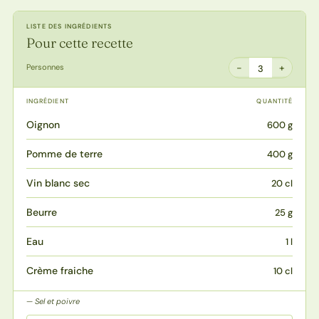
LISTE DES INGRÉDIENTS
Pour cette recette
−
+
Personnes
3
INGRÉDIENT
QUANTITÉ
Oignon
600 g
Pomme de terre
400 g
Vin blanc sec
20 cl
Beurre
25 g
Eau
1 l
Crème fraiche
10 cl
Sel et poivre