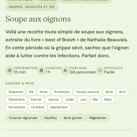
SOUPES, VELOUTÉS ET CIE
Soupe aux oignons
Voilà une recette toute simple de soupe aux oignons,
extraite du livre « best of Breizh » de Nathalie Beauvais.
En cette période où la grippe sévit, sachez que l’oignon
aide à lutter contre les infections. Parfait donc.
PRÉPARATION
CUISSON
PORTIONS
DIFFICULTÉ
15 min
1 h
3/4 personnes
Facile
SAISONS & MOIS
Automne
Eté
Hiver
Printemps
Toutes saisons
Août
Avril
Décembre
Février
Janvier
Juillet
Juin
Mai
Mars
Novembre
Octobre
Septembre
Cuisine régionale
Healthy
Sans gluten
Végétarien