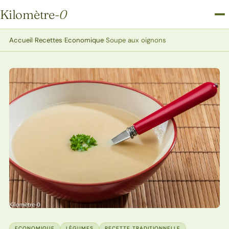
Kilomètre
-0
Kilomètre-0
Accueil
›
Recettes
›
Economique
›
Soupe aux oignons
ECONOMIQUE
LÉGUMES
RECETTE TRADITIONNELLE