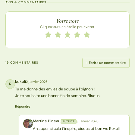
AVIS & COMMENTAIRES
Note de la recette
Votre note
Cliquez sur une étoile pour voter.
Notez cette recette de 1 à 5 étoiles
1 étoile
2 étoiles
3 étoiles
4 étoiles
5 étoiles
+ Écrire un commentaire
19 COMMENTAIRES
kekeli
2 janvier 2026
K
Tu me donne des envies de soupe à l’oignon !
Je te souhaite une bonne fin de semaine. Bisous
Répondre
Martine Pineau
3 janvier 2026
AUTRICE
MP
Ah super si cela t’inspire, bisous et bon we Kekeli