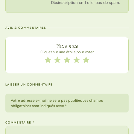
Désinscription en 1 clic, pas de spam.
AVIS & COMMENTAIRES
Note de la recette
Votre note
Cliquez sur une étoile pour voter.
Notez cette recette de 1 à 5 étoiles
1 étoile
2 étoiles
3 étoiles
4 étoiles
5 étoiles
LAISSER UN COMMENTAIRE
Votre adresse e-mail ne sera pas publiée. Les champs
obligatoires sont indiqués avec *
COMMENTAIRE
*