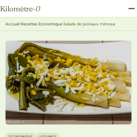
Kilomètre
-0
Kilomètre-0
Accueil
›
Recettes
›
Economique
›
Salade de poireaux mimosa
ECONOMIQUE
LÉGUMES