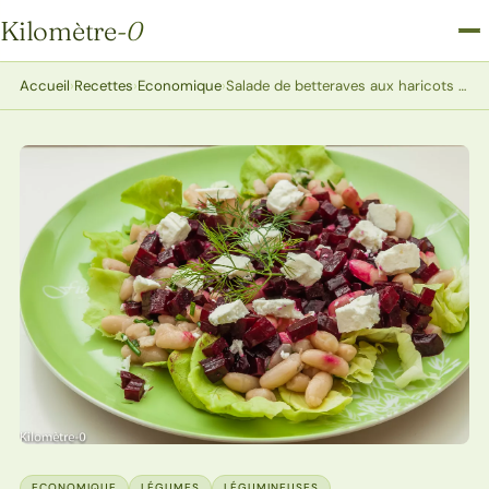
Kilomètre
-0
Kilomètre-0
Accueil
›
Recettes
›
Economique
›
Salade de betteraves aux haricots blancs et à la feta
ECONOMIQUE
LÉGUMES
LÉGUMINEUSES