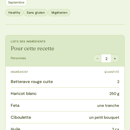
Septembre
Healthy
Sans gluten
Végétarien
LISTE DES INGRÉDIENTS
Pour cette recette
−
+
Personnes
2
INGRÉDIENT
QUANTITÉ
Betterave rouge cuite
2
Haricot blanc
250 g
Feta
une tranche
Ciboulette
un petit bouquet
Huile
2 cs