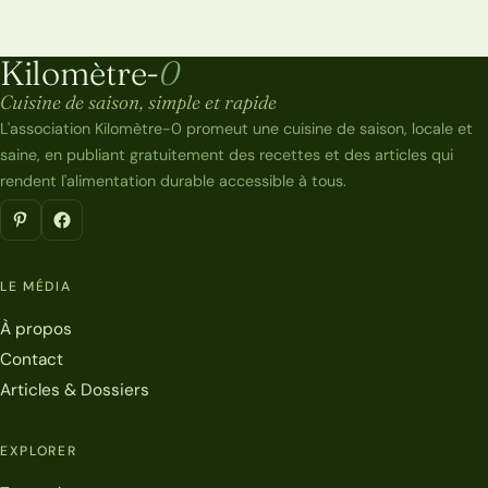
Kilomètre-
0
Kilomètre-0
Cuisine de saison, simple et rapide
L'association Kilomètre-0 promeut une cuisine de saison, locale et
saine, en publiant gratuitement des recettes et des articles qui
rendent l'alimentation durable accessible à tous.
LE MÉDIA
À propos
Contact
Articles & Dossiers
EXPLORER