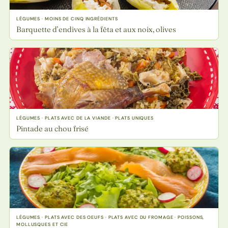
LÉGUMES · MOINS DE CINQ INGRÉDIENTS
Barquette d’endives à la fêta et aux noix, olives
LÉGUMES · PLATS AVEC DE LA VIANDE · PLATS UNIQUES
Pintade au chou frisé
LÉGUMES · PLATS AVEC DES OEUFS · PLATS AVEC DU FROMAGE · POISSONS,
MOLLUSQUES ET CIE