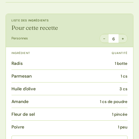
LISTE DES INGRÉDIENTS
Pour cette recette
−
+
Personnes
6
INGRÉDIENT
QUANTITÉ
Radis
1 botte
Parmesan
1 cs
Huile d'olive
3 cs
Amande
1 cs de poudre
Fleur de sel
1 pincée
Poivre
1 peu