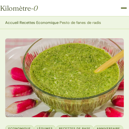
Kilomètre
-0
Kilomètre-0
Accueil
›
Recettes
›
Economique
›
Pesto de fanes de radis
ECONOMIQUE
LÉGUMES
RECETTES DE BASE
ANNIVERSAIRE