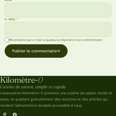
NOM
*
E-MAIL
*
Me prévenir par e-mail si quelqu'un répond à mon commentaire
Publier le commentaire
→
Kilomètre-
0
Kilomètre-0
Cuisine de saison, simple et rapide
L'association Kilomètre-0 promeut une cuisine de saison, locale et
saine, en publiant gratuitement des recettes et des articles qui
rendent l'alimentation durable accessible à tous.