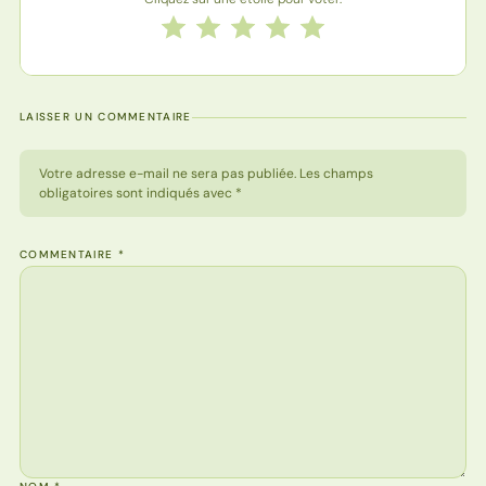
Notez cette recette de 1 à 5 étoiles
1 étoile
2 étoiles
3 étoiles
4 étoiles
5 étoiles
LAISSER UN COMMENTAIRE
Votre adresse e-mail ne sera pas publiée. Les champs
obligatoires sont indiqués avec *
COMMENTAIRE
*