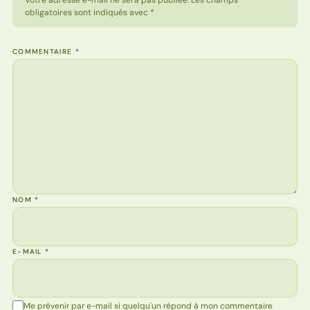
Votre adresse e-mail ne sera pas publiée. Les champs
obligatoires sont indiqués avec *
COMMENTAIRE
*
NOM
*
E-MAIL
*
Me prévenir par e-mail si quelqu'un répond à mon commentaire