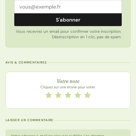
Adresse email
S'abonner
Vous recevrez un email pour confirmer votre inscription.
Désinscription en 1 clic, pas de spam.
AVIS & COMMENTAIRES
Note de la recette
Votre note
Cliquez sur une étoile pour voter.
Notez cette recette de 1 à 5 étoiles
1 étoile
2 étoiles
3 étoiles
4 étoiles
5 étoiles
LAISSER UN COMMENTAIRE