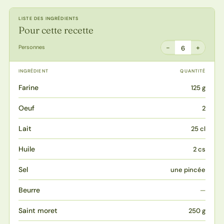
LISTE DES INGRÉDIENTS
Pour cette recette
−
+
Personnes
6
INGRÉDIENT
QUANTITÉ
Farine
125 g
Oeuf
2
Lait
25 cl
Huile
2 cs
Sel
une pincée
Beurre
—
Saint moret
250 g