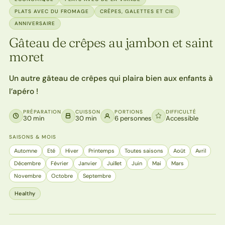
PLATS AVEC DU FROMAGE
CRÊPES, GALETTES ET CIE
ANNIVERSAIRE
Gâteau de crêpes au jambon et saint
moret
Un autre gâteau de crêpes qui plaira bien aux enfants à
l’apéro !
PRÉPARATION
CUISSON
PORTIONS
DIFFICULTÉ
30 min
30 min
6 personnes
Accessible
SAISONS & MOIS
Automne
Eté
Hiver
Printemps
Toutes saisons
Août
Avril
Décembre
Février
Janvier
Juillet
Juin
Mai
Mars
Novembre
Octobre
Septembre
Healthy