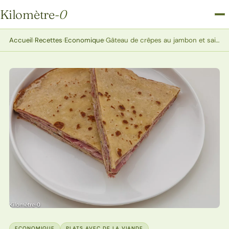
Kilomètre
-0
Kilomètre-0
Accueil
›
Recettes
›
Economique
›
Gâteau de crêpes au jambon et saint moret
ECONOMIQUE
PLATS AVEC DE LA VIANDE