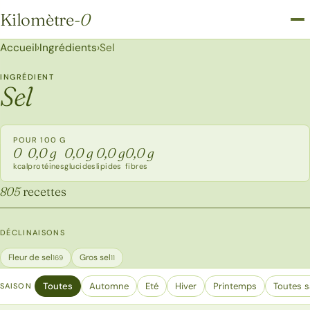
Kilomètre
-0
Kilomètre-0
Accueil
›
Ingrédients
›
Sel
INGRÉDIENT
Sel
POUR 100 G
0
0,0 g
0,0 g
0,0 g
0,0 g
kcal
protéines
glucides
lipides
fibres
805
recettes
DÉCLINAISONS
Fleur de sel
Gros sel
169
11
Toutes
Automne
Eté
Hiver
Printemps
Toutes s
SAISON