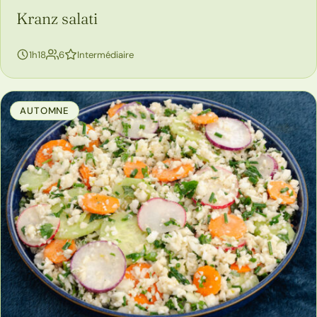
Kranz salati
personnes
1h18
6
Intermédiaire
AUTOMNE