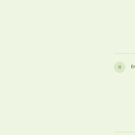
E
6
Étape