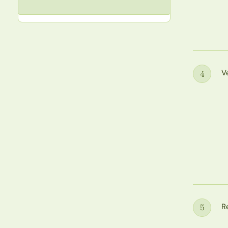
V
4
Étape
R
5
Étape