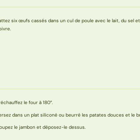
attez six œufs cassés dans un cul de poule avec le lait, du sel e
oivre.
réchauffez le four à 180°.
ersez dans un plat siliconé ou beurré les patates douces et le br
oupez le jambon et déposez-le dessus.