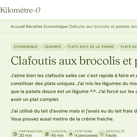
Kilomètre
-0
Kilomètre-0
Accueil
›
Recettes
›
Economique
›
Clafoutis aux brocolis et patates d
ECONOMIQUE
LÉGUMES
PLATS AVEC DE LA VIANDE
PLATS A
Clafoutis aux brocolis et
J’aime bien les clafoutis salés car c’est rapide à faire et
constituer des plats uniques. J’ai mis les légumes du mo
que la patate douce est un légume ^^. J’ai forcé sur les
avoir un plat complet.
J’ai utilisé du lait d’avoine mais si j’avais eu du lait frai
Vous pouvez aussi mettre de la crème fraiche.
PRÉPARATION
CUISSON
PORTIONS
DIFFICULTÉ
20 min
45 min
4 personnes
Facile