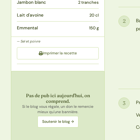
Jambon blanc
2 tranches
Lait d'avoine
20 cl
B
2
Étape
Emmental
150 g
p
Sel et poivre
Imprimer la recette
Pas de pub ici aujourd'hui, on
comprend.
P
3
Étape
Si le blog vous régale, un don le remercie
mieux qu'une bannière.
V
Soutenir le blog →
C