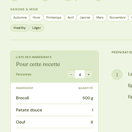
SAISONS & MOIS
Automne
Hiver
Printemps
Avril
Janvier
Mars
Novembre
Healthy
Léger
PRÉPARATI
LISTE DES INGRÉDIENTS
Pour cette recette
L
1
−
+
Personnes
4
Étape
E
INGRÉDIENT
QUANTITÉ
F
Brocoli
500 g
Patate douce
1
Oeuf
6