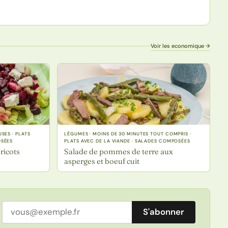
Voir les economique →
SES · PLATS
LÉGUMES · MOINS DE 30 MINUTES TOUT COMPRIS ·
OSÉES
PLATS AVEC DE LA VIANDE · SALADES COMPOSÉES
ricots
Salade de pommes de terre aux
asperges et boeuf cuit
Adresse email
S'abonner