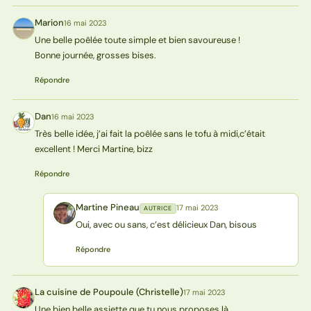
Marion
16 mai 2023
M
Une belle poêlée toute simple et bien savoureuse !
Bonne journée, grosses bises.
Répondre
Dan
16 mai 2023
D
Très belle idée, j’ai fait la poêlée sans le tofu à midi,c’était
excellent ! Merci Martine, bizz
Répondre
Martine Pineau
17 mai 2023
AUTRICE
MP
Oui, avec ou sans, c’est délicieux Dan, bisous
Répondre
La cuisine de Poupoule (Christelle)
17 mai 2023
L(
Une bien belle assiette que tu nous proposes là