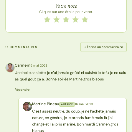
Note de la recette
Votre note
Cliquez sur une étoile pour voter.
Notez cette recette de 1 à 5 étoiles
1 étoile
2 étoiles
3 étoiles
4 étoiles
5 étoiles
+ Écrire un commentaire
17 COMMENTAIRES
Carmen
15 mai 2023
C
Une belle assiette, je n’ai jamais goûté ni cuisiné le tofu, je ne sais
as quel goût ça a. Bonne soirée Martine gros bisous
Répondre
Martine Pineau
16 mai 2023
AUTRICE
MP
C’est assez neutre, du coup, je ne l’achète jamais
nature, en général, je le prends fumé mais là j’ai
changé et l’ai pris mariné. Bon mardi Carmen gros
bisous