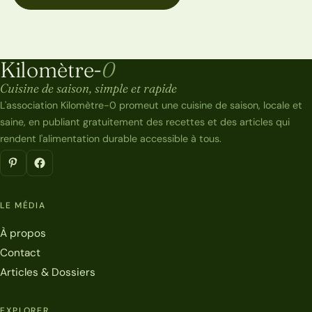
Kilomètre-
0
Kilomètre-0
Cuisine de saison, simple et rapide
L'association Kilomètre-0 promeut une cuisine de saison, locale et
saine, en publiant gratuitement des recettes et des articles qui
rendent l'alimentation durable accessible à tous.
LE MÉDIA
À propos
Contact
Articles & Dossiers
EXPLORER