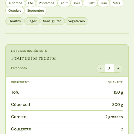
Automne
Eté
Printemps
Août
Avril
Juillet
Juin
Mars
Octobre
Septembre
Healthy
Léger
Sans gluten
Végétarien
LISTE DES INGRÉDIENTS
Pour cette recette
−
+
Personnes
3
INGRÉDIENT
QUANTITÉ
Tofu
150 g
Cèpe cuit
300 g
Carotte
2 grosses
Courgette
2