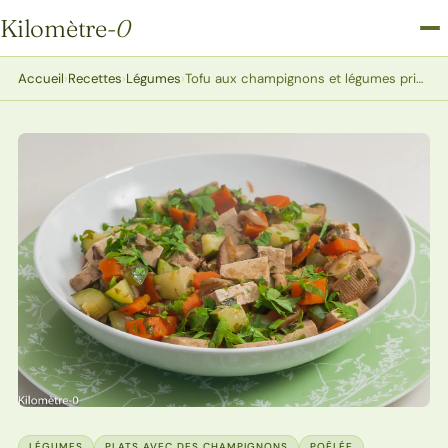
Kilomètre
-0
Kilomètre-0
Accueil
›
Recettes
›
Légumes
›
Tofu aux champignons et légumes printaniers
LÉGUMES
PLATS AVEC DES CHAMPIGNONS
POÊLÉE