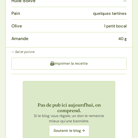
Huile d'olive
—
Pain
quelques tartines
Olive
1 petit bocal
Amande
40 g
Sel et poivre
Imprimer la recette
Pas de pub ici aujourd'hui, on
comprend.
Si le blog vous régale, un don le remercie
mieux qu'une bannière.
Soutenir le blog →