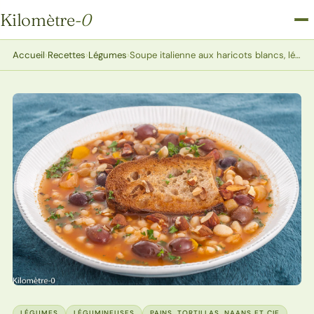
Kilomètre
-0
Kilomètre-0
Accueil
›
Recettes
›
Légumes
›
Soupe italienne aux haricots blancs, légumes, olives, amandes et crostini
LÉGUMES
LÉGUMINEUSES
PAINS, TORTILLAS, NAANS ET CIE