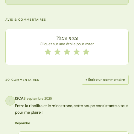
AVIS & COMMENTAIRES
Note de la recette
Votre note
Cliquez sur une étoile pour voter.
Notez cette recette de 1 à 5 étoiles
1 étoile
2 étoiles
3 étoiles
4 étoiles
5 étoiles
+ Écrire un commentaire
20 COMMENTAIRES
ISCA
8 septembre 2025
I
Entre la ribollita et le minestrone, cette soupe consistante a tout
pour me plaire !
Répondre