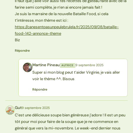
Il faut que j’aille voir aussi tes recettes de gâteau faite avec de la
farine semi complète, je n’en ai encore jamais fait !
Je suis la marraine de la nouvelle Bataille Food, si cela
t’intéresse, mon thème est ici :
https://canesentpasunpeulebrulela.fr/2025/09/08/bataille-
food-142-annonce-theme
Biz
Répondre
Martine Pineau
9 septembre 2025
AUTRICE
MP
Super si mon blog peut t’aider Virginie, je vais aller
voir le thème ^^. Bisous
Répondre
Gut
9 septembre 2025
G
C’est une délicieuse soupe bien généreuse j’adore ! Il est un peu
tôt pour moi pour faire de la soupe que je ne commence en
général que vers la mi-novembre. Le week-end dernier nous