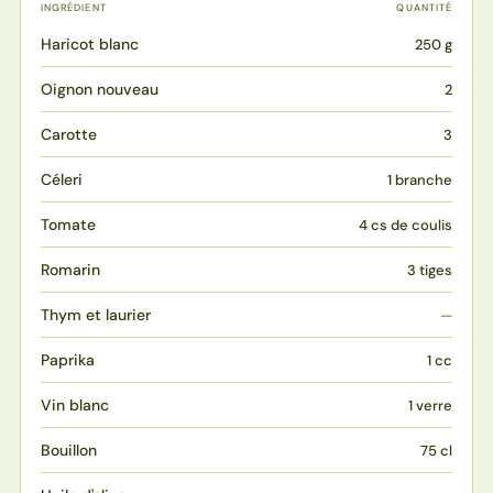
INGRÉDIENT
QUANTITÉ
Haricot blanc
250 g
Oignon nouveau
2
Carotte
3
Céleri
1 branche
Tomate
4 cs de coulis
Romarin
3 tiges
Thym et laurier
—
Paprika
1 cc
Vin blanc
1 verre
Bouillon
75 cl