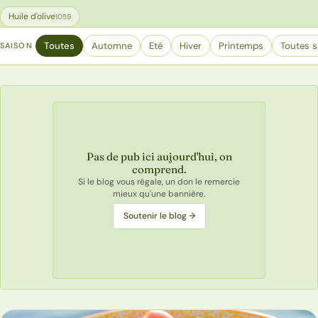
Huile d'olive
1059
Toutes
Automne
Eté
Hiver
Printemps
Toutes s
SAISON
Pas de pub ici aujourd'hui, on
comprend.
Si le blog vous régale, un don le remercie
mieux qu'une bannière.
Soutenir le blog →