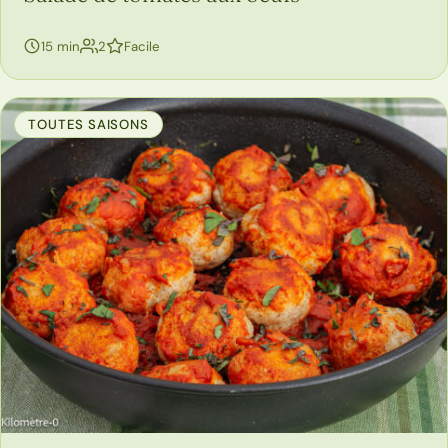
personnes
15 min
2
Facile
TOUTES SAISONS