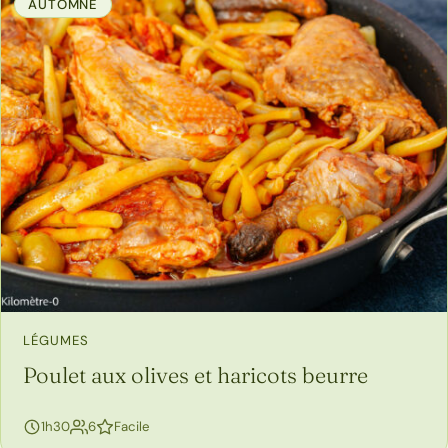
AUTOMNE
LÉGUMES
Poulet aux olives et haricots beurre
personnes
1h30
6
Facile