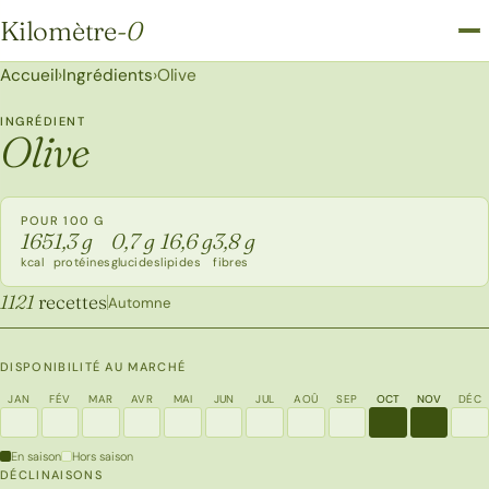
Kilomètre
-0
Kilomètre-0
Accueil
›
Ingrédients
›
Olive
INGRÉDIENT
Olive
POUR 100 G
165
1,3 g
0,7 g
16,6 g
3,8 g
kcal
protéines
glucides
lipides
fibres
1121
recettes
Automne
DISPONIBILITÉ AU MARCHÉ
JAN
FÉV
MAR
AVR
MAI
JUN
JUL
AOÛ
SEP
OCT
NOV
DÉC
En saison
Hors saison
DÉCLINAISONS