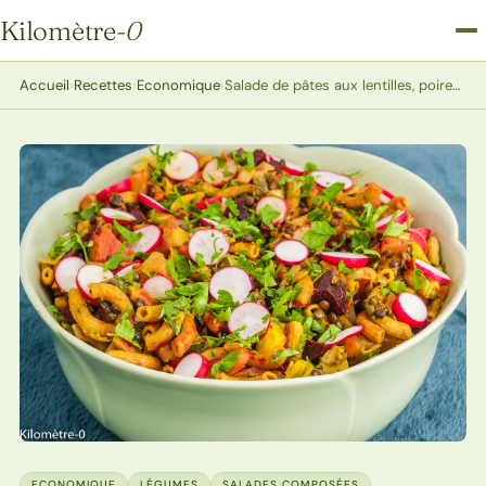
Kilomètre
-0
Kilomètre-0
Accueil
›
Recettes
›
Economique
›
Salade de pâtes aux lentilles, poireaux et betteraves
ECONOMIQUE
LÉGUMES
SALADES COMPOSÉES