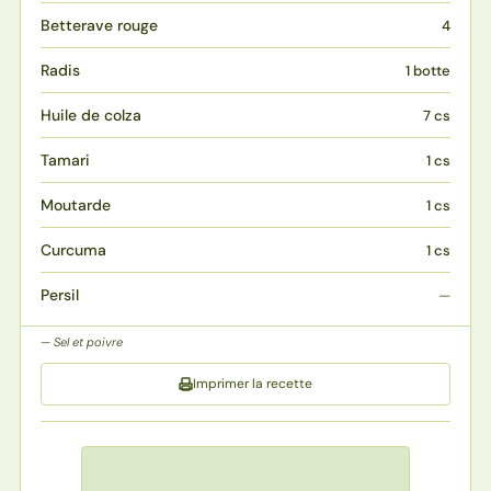
Betterave rouge
4
Radis
1 botte
Huile de colza
7 cs
Tamari
1 cs
Moutarde
1 cs
Curcuma
1 cs
Persil
—
Sel et poivre
Imprimer la recette