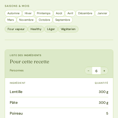
SAISONS & MOIS
Automne
Hiver
Printemps
Août
Avril
Décembre
Janvier
Mars
Novembre
Octobre
Septembre
Four vapeur
Healthy
Léger
Végétarien
LISTE DES INGRÉDIENTS
Pour cette recette
−
+
Personnes
6
INGRÉDIENT
QUANTITÉ
Lentille
300 g
Pâte
300 g
Poireau
5