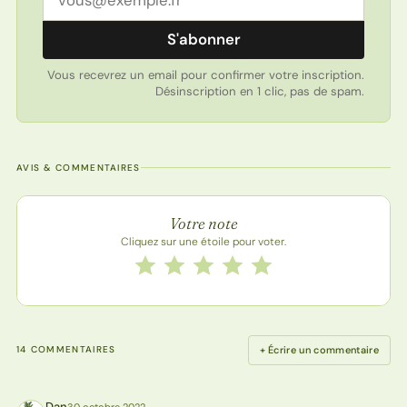
S'abonner
Vous recevrez un email pour confirmer votre inscription.
Désinscription en 1 clic, pas de spam.
AVIS & COMMENTAIRES
Note de la recette
Votre note
Cliquez sur une étoile pour voter.
Notez cette recette de 1 à 5 étoiles
1 étoile
2 étoiles
3 étoiles
4 étoiles
5 étoiles
+ Écrire un commentaire
14 COMMENTAIRES
Dan
30 octobre 2022