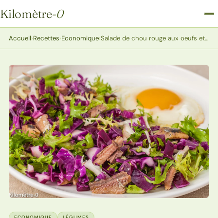
Kilomètre
-0
Kilomètre-0
Accueil
›
Recettes
›
Economique
›
Salade de chou rouge aux oeufs et sardines
ECONOMIQUE
LÉGUMES