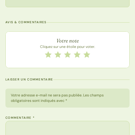
AVIS & COMMENTAIRES
Note de la recette
Votre note
Cliquez sur une étoile pour voter.
Notez cette recette de 1 à 5 étoiles
1 étoile
2 étoiles
3 étoiles
4 étoiles
5 étoiles
LAISSER UN COMMENTAIRE
Votre adresse e-mail ne sera pas publiée. Les champs
obligatoires sont indiqués avec *
COMMENTAIRE
*