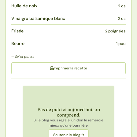
Huile de noix
2 cs
Vinaigre balsamique blanc
2 cs
Frisée
2 poignées
Beurre
1 peu
Sel et poivre
Imprimer la recette
Pas de pub ici aujourd'hui, on
comprend.
Si le blog vous régale, un don le remercie
mieux qu'une bannière.
Soutenir le blog →