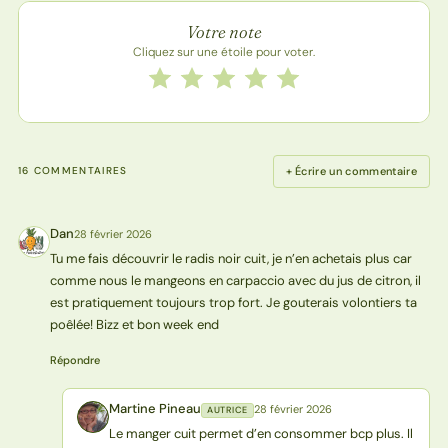
Note de la recette
Votre note
Cliquez sur une étoile pour voter.
Notez cette recette de 1 à 5 étoiles
1 étoile
2 étoiles
3 étoiles
4 étoiles
5 étoiles
+ Écrire un commentaire
16 COMMENTAIRES
Dan
28 février 2026
D
Tu me fais découvrir le radis noir cuit, je n’en achetais plus car
comme nous le mangeons en carpaccio avec du jus de citron, il
est pratiquement toujours trop fort. Je gouterais volontiers ta
poêlée! Bizz et bon week end
Répondre
Martine Pineau
28 février 2026
AUTRICE
MP
Le manger cuit permet d’en consommer bcp plus. Il