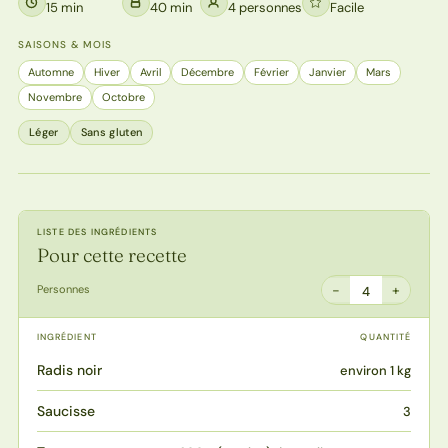
15 min
40 min
4 personnes
Facile
SAISONS & MOIS
Automne
Hiver
Avril
Décembre
Février
Janvier
Mars
Novembre
Octobre
Léger
Sans gluten
LISTE DES INGRÉDIENTS
Pour cette recette
−
+
Personnes
4
INGRÉDIENT
QUANTITÉ
Radis noir
environ 1 kg
Saucisse
3