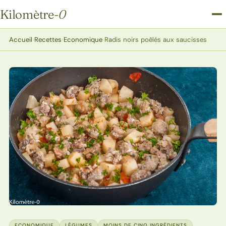
Kilomètre
-0
Kilomètre-0
Accueil
›
Recettes
›
Economique
›
Radis noirs poêlés aux saucisses
ECONOMIQUE
LÉGUMES
MOINS DE CINQ INGRÉDIENTS