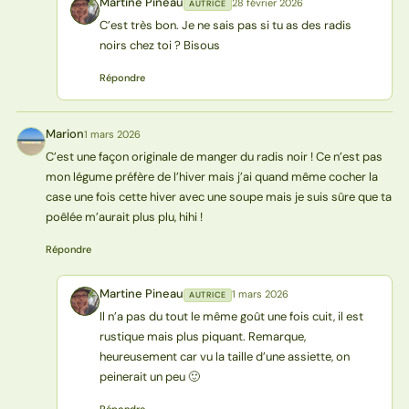
Martine Pineau
28 février 2026
AUTRICE
MP
C’est très bon. Je ne sais pas si tu as des radis
noirs chez toi ? Bisous
Répondre
Marion
1 mars 2026
M
C’est une façon originale de manger du radis noir ! Ce n’est pas
mon légume préfère de l’hiver mais j’ai quand même cocher la
case une fois cette hiver avec une soupe mais je suis sûre que ta
poêlée m’aurait plus plu, hihi !
Répondre
Martine Pineau
1 mars 2026
AUTRICE
MP
Il n’a pas du tout le même goût une fois cuit, il est
rustique mais plus piquant. Remarque,
heureusement car vu la taille d’une assiette, on
peinerait un peu 🙂
Répondre