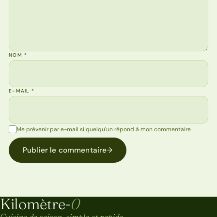
NOM
*
E-MAIL
*
Me prévenir par e-mail si quelqu'un répond à mon commentaire
Publier le commentaire
→
Kilomètre-
0
Kilomètre-0
Cuisine de saison, simple et rapide