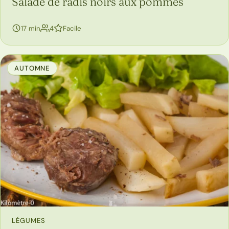
Salade de radis noirs aux pommes
personnes
17 min
4
Facile
AUTOMNE
LÉGUMES