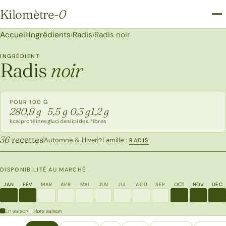
Kilomètre
-0
Kilomètre-0
Accueil
›
Ingrédients
›
Radis
›
Radis noir
INGRÉDIENT
Radis
noir
POUR 100 G
28
0,9 g
5,5 g
0,3 g
1,2 g
kcal
protéines
glucides
lipides
fibres
36
recettes
Automne & Hiver
Famille :
↑
RADIS
DISPONIBILITÉ AU MARCHÉ
JAN
FÉV
MAR
AVR
MAI
JUN
JUL
AOÛ
SEP
OCT
NOV
DÉC
En saison
Hors saison