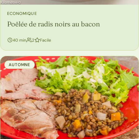
ECONOMIQUE
Poêlée de radis noirs au bacon
personnes
40 min
2
Facile
AUTOMNE