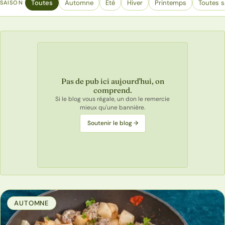
Toutes
Automne
Eté
Hiver
Printemps
Toutes s
SAISON
Pas de pub ici aujourd'hui, on
comprend.
Si le blog vous régale, un don le remercie
mieux qu'une bannière.
Soutenir le blog →
AUTOMNE