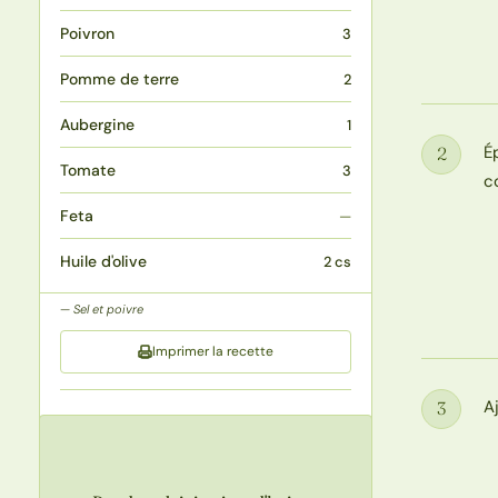
Poivron
3
Pomme de terre
2
Aubergine
1
É
2
Étape
Tomate
3
c
Feta
—
Huile d'olive
2 cs
Sel et poivre
Imprimer la recette
A
3
Étape