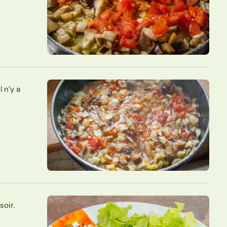
 n’y a
soir.