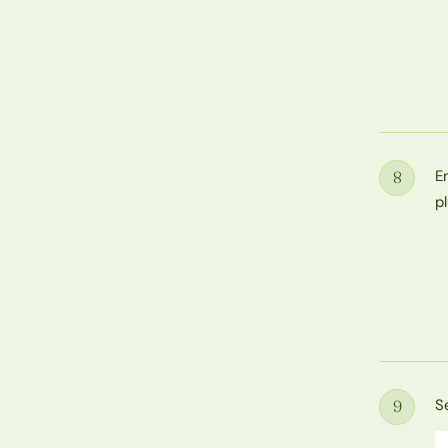
E
8
Étape
p
S
9
Étape