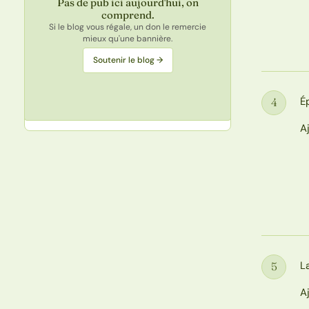
Pas de pub ici aujourd'hui, on
comprend.
Si le blog vous régale, un don le remercie
mieux qu'une bannière.
Soutenir le blog →
É
4
Étape
A
L
5
Étape
A