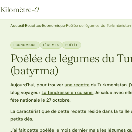
Kilomètre
-0
Kilomètre-0
Accueil
›
Recettes
›
Economique
›
Poêlée de légumes du Turkménistan
ECONOMIQUE
LÉGUMES
POÊLÉE
Poêlée de légumes du T
(batyrma)
Aujourd’hui, pour trouver
une recette
du Turkmenistan, j’
blog voyageur
La tendresse en cuisine.
Je salue avec elle
fête nationale le 27 octobre.
La caractéristique de cette recette réside dans la taille 
petits dés.
J’ai fait cette poêlée le mois dernier mais les légumes 