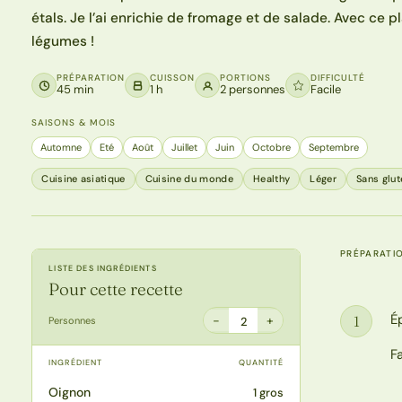
étals. Je l’ai enrichie de fromage et de salade. Avec ce 
légumes !
PRÉPARATION
CUISSON
PORTIONS
DIFFICULTÉ
45 min
1 h
2 personnes
Facile
SAISONS & MOIS
Automne
Eté
Août
Juillet
Juin
Octobre
Septembre
Cuisine asiatique
Cuisine du monde
Healthy
Léger
Sans glut
PRÉPARATI
LISTE DES INGRÉDIENTS
Pour cette recette
É
1
−
+
Personnes
2
Étape
F
INGRÉDIENT
QUANTITÉ
Oignon
1 gros