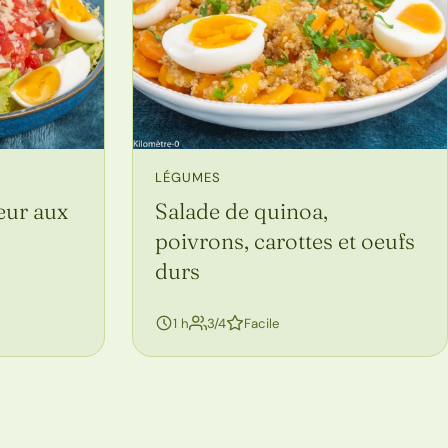
LÉGUMES
eur aux
Salade de quinoa,
poivrons, carottes et oeufs
durs
personnes
1 h
3/4
Facile