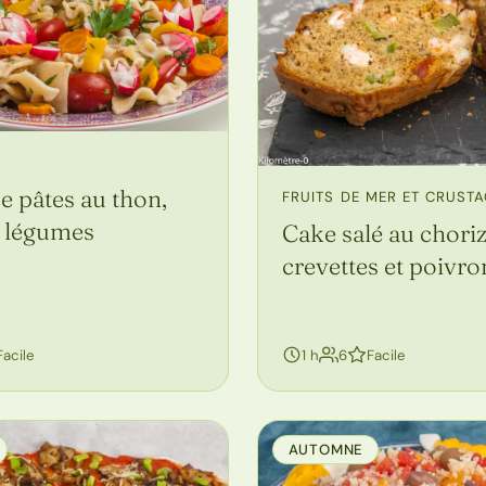
e pâtes au thon,
FRUITS DE MER ET CRUST
t légumes
Cake salé au choriz
crevettes et poivro
sonnes
personnes
Facile
1 h
6
Facile
AUTOMNE