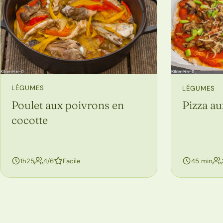
LÉGUMES
LÉGUMES
Poulet aux poivrons en
Pizza au
cocotte
personnes
1h25
4/6
Facile
45 min
Navigation entre les pages de recettes