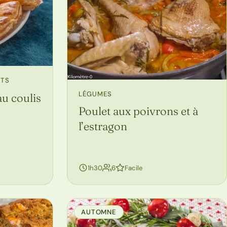
NTS
LÉGUMES
au coulis
Poulet aux poivrons et à
l’estragon
personnes
1h30
6
Facile
AUTOMNE