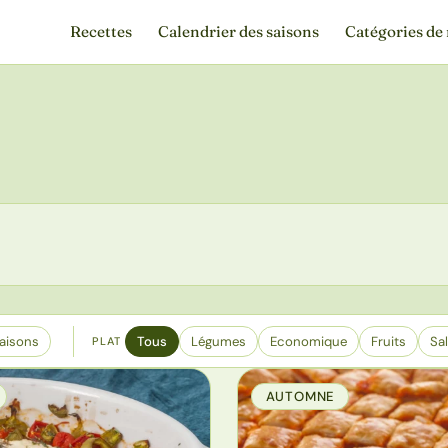
Recettes
Calendrier des saisons
Catégories de 
aisons
Tous
Légumes
Economique
Fruits
Sa
PLAT
AUTOMNE