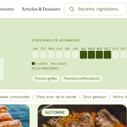
recette
Articles & Dossiers
Rechercher une recette
DISPONIBILITÉ AU MARCHÉ
JAN
FÉV
MAR
AVR
MAI
JUN
JUL
AOÛ
SEP
OCT
NOV
DÉC
En saison
Hors saison
DÉCLINAISONS
Poivron grillé
Poivrons confits farcis
6
1
lades composées
Plats avec de la viande
Gros gâteaux
Moins d
AUTOMNE