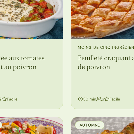
MOINS DE CINQ INGRÉDIE
llée aux tomates
Feuilleté craquant 
et au poivron
de poivron
personnes
personnes
2
Facile
30 min
6
Facile
AUTOMNE