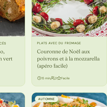
PLATS AVEC DU FROMAGE
ACÉS
Couronne de Noël aux
o,
poivrons et à la mozzarella
n vert
(apéro facile)
personnes
15 min
3
Facile
AUTOMNE