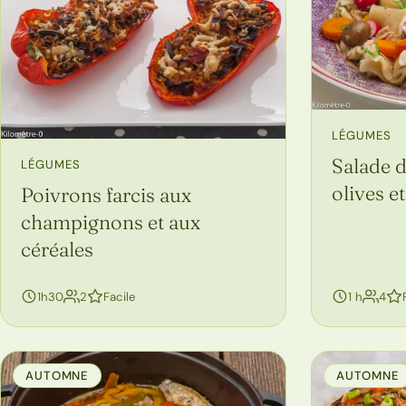
LÉGUMES
Salade d
LÉGUMES
olives e
Poivrons farcis aux
champignons et aux
céréales
personnes
per
1h30
2
Facile
1 h
4
AUTOMNE
AUTOMNE