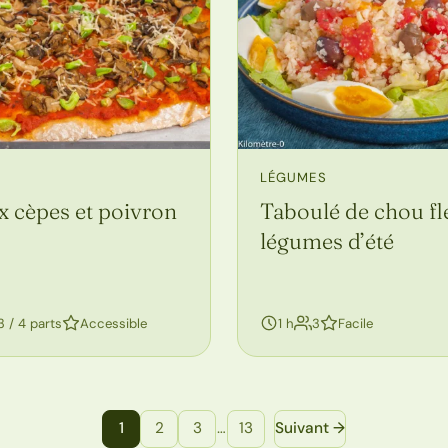
LÉGUMES
x cèpes et poivron
Taboulé de chou fl
légumes d’été
personnes
3 / 4 parts
Accessible
1 h
3
Facile
1
2
3
…
13
Suivant →