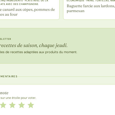
CINQ INGRÉDIENTS · PLATS AVEC DE LA
ECONOMIQUE · PAINS, TORTILLAS, NAA
PLATS AVEC DES CHAMPIGNONS
Baguette farcie aux lardons
de canard aux cèpes, pommes de
parmesan
ites au four
SLETTER
recettes de saison, chaque jeudi.
ées de recettes adaptées aux produits du moment.
MMENTAIRES
 la recette
 note
 sur une étoile pour voter.
 cette recette de 1 à 5 étoiles
le
2 étoiles
3 étoiles
4 étoiles
5 étoiles