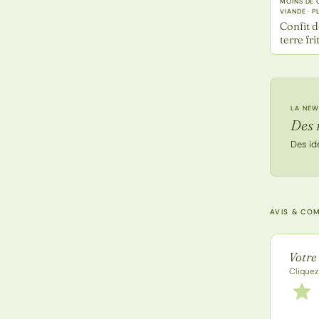
MOINS DE 
VIANDE · 
Confit 
terre fr
LA NEW
Des 
Des id
AVIS & CO
Note de
Votre
Cliquez
Notez
1 étoi