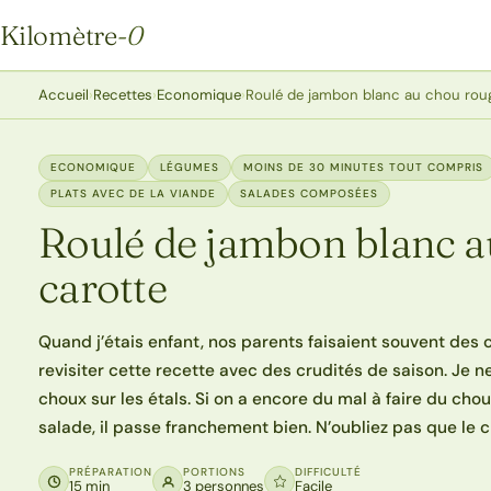
Kilomètre
-0
Kilomètre-0
Accueil
›
Recettes
›
Economique
›
Roulé de jambon blanc au chou roug
ECONOMIQUE
LÉGUMES
MOINS DE 30 MINUTES TOUT COMPRIS
PLATS AVEC DE LA VIANDE
SALADES COMPOSÉES
Roulé de jambon blanc a
carotte
Quand j’étais enfant, nos parents faisaient souvent des 
revisiter cette recette avec des crudités de saison. Je ne
choux sur les étals. Si on a encore du mal à faire du cho
salade, il passe franchement bien. N’oubliez pas que le c
PRÉPARATION
PORTIONS
DIFFICULTÉ
15 min
3 personnes
Facile