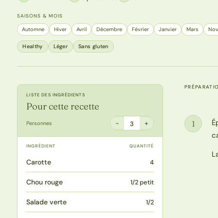
SAISONS & MOIS
Automne
Hiver
Avril
Décembre
Février
Janvier
Mars
No
Healthy
Léger
Sans gluten
PRÉPARATI
LISTE DES INGRÉDIENTS
Pour cette recette
É
1
−
+
Personnes
3
Étape
c
INGRÉDIENT
QUANTITÉ
L
Carotte
4
Chou rouge
1/2 petit
Salade verte
1/2