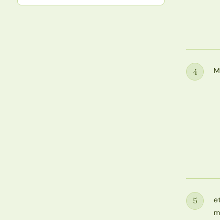
M
4
Étape
e
5
Étape
m