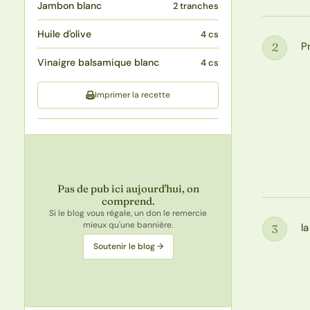
Jambon blanc
2 tranches
Huile d'olive
4 cs
P
2
Étape
Vinaigre balsamique blanc
4 cs
Imprimer la recette
Pas de pub ici aujourd'hui, on
comprend.
Si le blog vous régale, un don le remercie
mieux qu'une bannière.
l
3
Étape
Soutenir le blog →