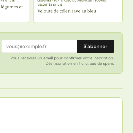
NS ET CIE
LÉGUMES · PLATS AVEC DU FROMAGE · SOUPES,
VELOUTÉS ET CIE
, légumes et
Velouté de céleri rave au bleu
Adresse email
S'abonner
Vous recevrez un email pour confirmer votre inscription.
Désinscription en 1 clic, pas de spam.