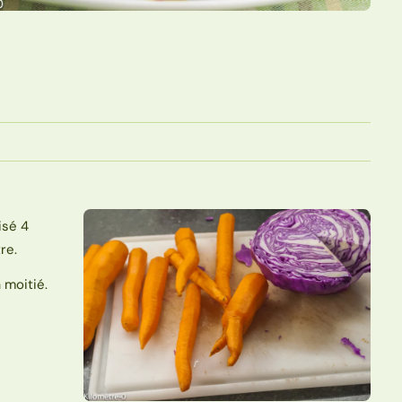
isé 4
re.
 moitié.