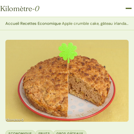
Kilomètre
-0
Kilomètre-0
Accueil
›
Recettes
›
Economique
›
Apple crumble cake, gâteau irlandais
ECONOMIQUE
FRUITS
GROS GÂTEAUX