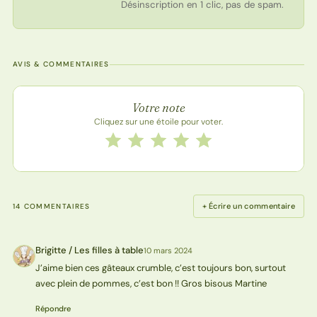
Désinscription en 1 clic, pas de spam.
AVIS & COMMENTAIRES
Note de la recette
Votre note
Cliquez sur une étoile pour voter.
Notez cette recette de 1 à 5 étoiles
1 étoile
2 étoiles
3 étoiles
4 étoiles
5 étoiles
+ Écrire un commentaire
14 COMMENTAIRES
Brigitte / Les filles à table
10 mars 2024
BT
J’aime bien ces gâteaux crumble, c’est toujours bon, surtout
avec plein de pommes, c’est bon !! Gros bisous Martine
Répondre