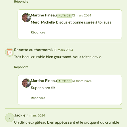
Répondre
Martine Pineau
12 mars 2024
AUTRICE
MP
Merci Michelle, bisous et bonne soirée à toi aussi
Répondre
Recette au thermomix
13 mars 2024
RT
Très beau crumble bien gourmand. Vous faites envie.
Répondre
Martine Pineau
13 mars 2024
AUTRICE
MP
Super alors 🙂
Répondre
Jackie
14 mars 2024
J
Un délicieux gâteau bien appétissant et le croquant du crumble