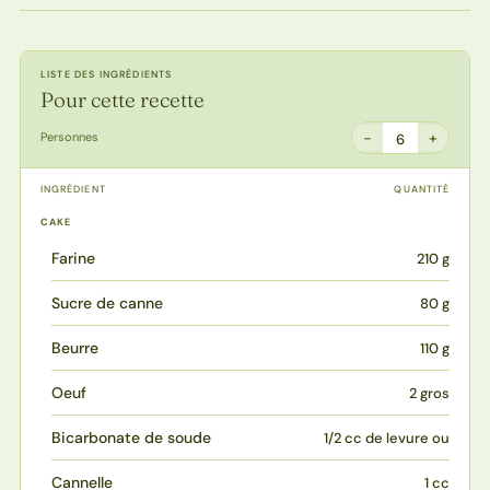
LISTE DES INGRÉDIENTS
Pour cette recette
−
+
Personnes
6
INGRÉDIENT
QUANTITÉ
CAKE
Farine
210 g
Sucre de canne
80 g
Beurre
110 g
Oeuf
2 gros
Bicarbonate de soude
1/2 cc de levure ou
Cannelle
1 cc