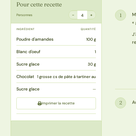
Pour cette recette
M
1
−
+
Personnes
4
Étape
«
INGRÉDIENT
QUANTITÉ
J
Poudre d'amandes
100 g
r
Blanc d'oeuf
1
Sucre glace
30 g
Chocolat
1 grosse cs de pâte à tartiner au
Sucre glace
—
A
2
Imprimer la recette
Étape