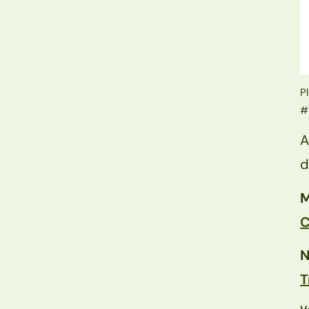
P
#
A
d
M
C
N
T