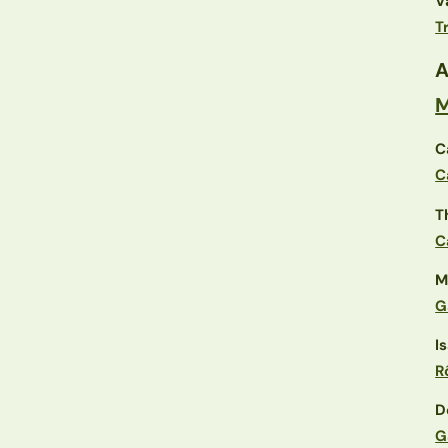
V
T
A
M
C
C
T
C
M
G
I
R
D
G