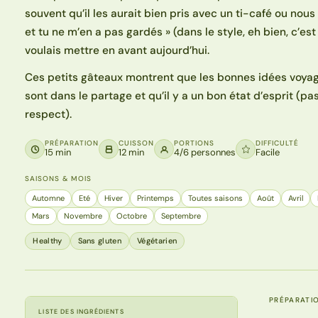
souvent qu’il les aurait bien pris avec un ti-café ou nous
et tu ne m’en a pas gardés » (dans le style, eh bien, c’es
voulais mettre en avant aujourd’hui.
Ces petits gâteaux montrent que les bonnes idées voyag
sont dans le partage et qu’il y a un bon état d’esprit (p
respect).
PRÉPARATION
CUISSON
PORTIONS
DIFFICULTÉ
15 min
12 min
4/6 personnes
Facile
SAISONS & MOIS
Automne
Eté
Hiver
Printemps
Toutes saisons
Août
Avril
Mars
Novembre
Octobre
Septembre
Healthy
Sans gluten
Végétarien
PRÉPARATI
LISTE DES INGRÉDIENTS