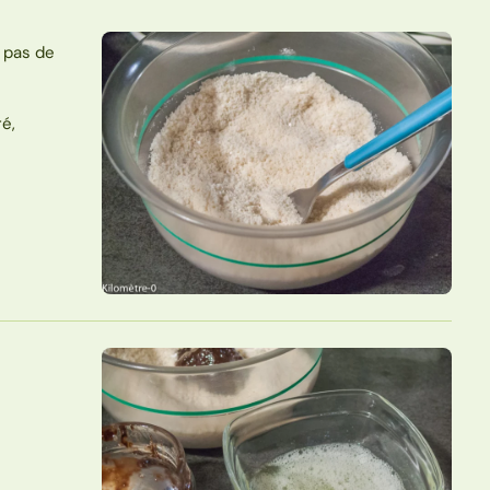
t pas de
ré,