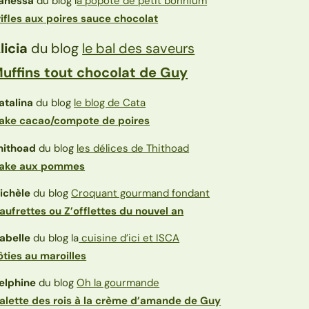
anessa
du blog l
a popote de petit bonhium
rifles aux poires sauce chocolat
licia
du blog
le bal des saveurs
uffins tout chocolat de Guy
atalina
du blog
le blog de Cata
ake cacao/compote de poires
hithoad
du blog
les délices de Thithoad
ake aux pommes
ichèle
du blog
Croquant gourmand fondant
aufrettes ou Z’offlettes du nouvel an
sabelle
du blog la
cuisine d’ici et ISCA
ôties au maroilles
elphine
du blog
Oh la gourmande
alette des rois à la crème d’amande de Guy