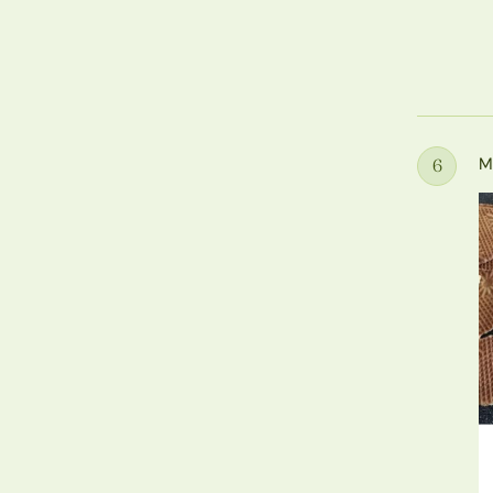
M
6
Étape