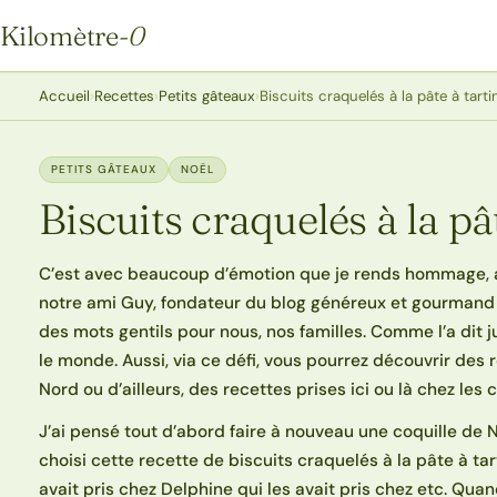
Kilomètre
-0
Kilomètre-0
Accueil
›
Recettes
›
Petits gâteaux
›
Biscuits craquelés à la pâte à tarti
PETITS GÂTEAUX
NOËL
Biscuits craquelés à la pâ
C’est avec beaucoup d’émotion que je rends hommage, 
notre ami Guy, fondateur du blog généreux et gourman
des mots gentils pour nous, nos familles. Comme l’a dit ju
le monde. Aussi, via ce défi, vous pourrez découvrir des 
Nord ou d’ailleurs, des recettes prises ici ou là chez les 
J’ai pensé tout d’abord faire à nouveau une coquille de No
choisi cette recette de biscuits craquelés à la pâte à tart
avait pris chez Delphine qui les avait pris chez etc. Quand