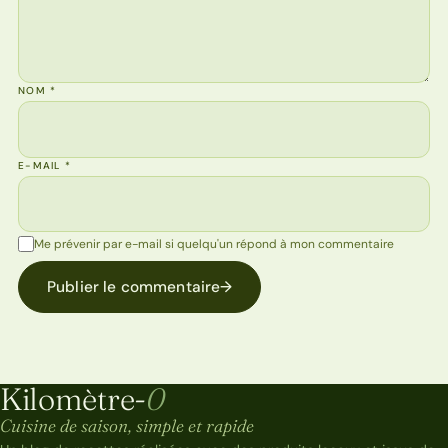
NOM
*
E-MAIL
*
Me prévenir par e-mail si quelqu'un répond à mon commentaire
Publier le commentaire
→
Kilomètre-
0
Kilomètre-0
Cuisine de saison, simple et rapide