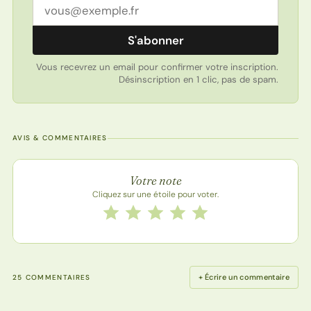
Adresse email
S'abonner
Vous recevrez un email pour confirmer votre inscription.
Désinscription en 1 clic, pas de spam.
AVIS & COMMENTAIRES
Note de la recette
Votre note
Cliquez sur une étoile pour voter.
Notez cette recette de 1 à 5 étoiles
1 étoile
2 étoiles
3 étoiles
4 étoiles
5 étoiles
+ Écrire un commentaire
25 COMMENTAIRES