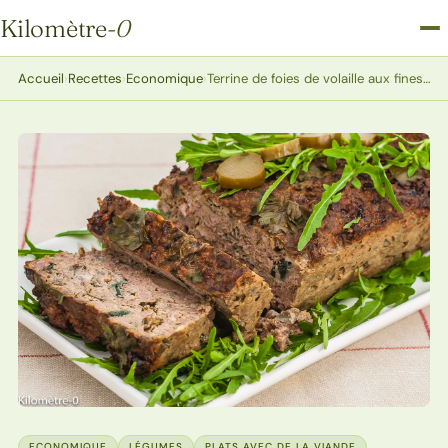
Kilomètre
-0
Kilomètre-0
Accueil
›
Recettes
›
Economique
›
Terrine de foies de volaille aux fines herbes
ECONOMIQUE
LÉGUMES
PLATS AVEC DE LA VIANDE