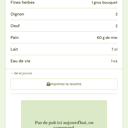
Fines herbes
1 gros bouquet
Oignon
2
Oeuf
2
Pain
60 g de mie
Lait
7 cl
Eau de vie
1 cs
Sel et poivre
Imprimer la recette
Pas de pub ici aujourd'hui, on
comprend.