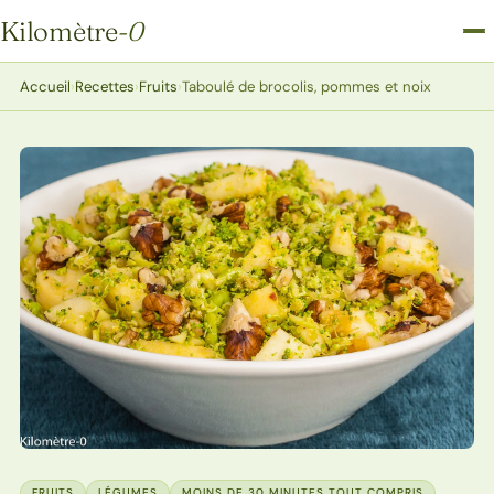
Kilomètre
-0
Kilomètre-0
Accueil
›
Recettes
›
Fruits
›
Taboulé de brocolis, pommes et noix
FRUITS
LÉGUMES
MOINS DE 30 MINUTES TOUT COMPRIS