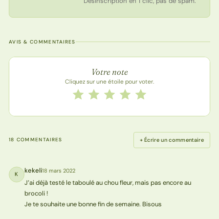
Désinscription en 1 clic, pas de spam.
AVIS & COMMENTAIRES
Note de la recette
Votre note
Cliquez sur une étoile pour voter.
Notez cette recette de 1 à 5 étoiles
1 étoile
2 étoiles
3 étoiles
4 étoiles
5 étoiles
+ Écrire un commentaire
18 COMMENTAIRES
kekeli
18 mars 2022
K
J’ai déjà testé le taboulé au chou fleur, mais pas encore au
brocoli !
Je te souhaite une bonne fin de semaine. Bisous