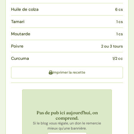
Huile de colza
6 cs
Tamari
1 cs
Moutarde
1 cs
Poivre
2 ou 3 tours
Curcuma
1/2 cc
Imprimer la recette
Pas de pub ici aujourd'hui, on
comprend.
Si le blog vous régale, un don le remercie
mieux qu'une bannière.