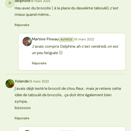
delphine
18 mars 2022
D
Heu avec du brocolis ( à la place du deuxième taboulé), c’est
mieux quand même…
Répondre
Martine Pineau
18 mars 2022
AUTRICE
MP
J’avais compris Delphine, ah c’est vendredi, on est
un peu fatiguée 🙂
Répondre
Yolande
18 mars 2022
Y
j’avais déjà testé le brocoli de chou fleur.. mais je retiens cette
idée de taboulé de brocolis.. ça doit être également bien
sympa..
bizzoooo
Répondre