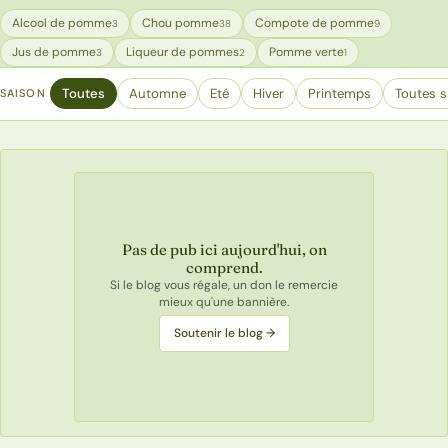
Alcool de pomme
Chou pomme
Compote de pomme
3
38
9
Jus de pomme
Liqueur de pommes
Pomme verte
3
2
1
Toutes
Automne
Eté
Hiver
Printemps
Toutes s
SAISON
Pas de pub ici aujourd'hui, on
comprend.
Si le blog vous régale, un don le remercie
mieux qu'une bannière.
Soutenir le blog →