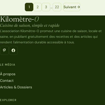
Navigation entre les pages de recettes
1
2
3
…
22
Suivant →
Kilomètre-
0
Kilomètre-0
Cuisine de saison, simple et rapide
L'association Kilomètre-0 promeut une cuisine de saison, locale et
saine, en publiant gratuitement des recettes et des articles qui
rendent l'alimentation durable accessible à tous.
LE MÉDIA
À propos
Contact
Articles & Dossiers
EXPLORER