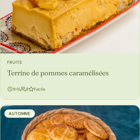
FRUITS
Terrine de pommes caramélisées
personnes
1h15
8
Facile
AUTOMNE