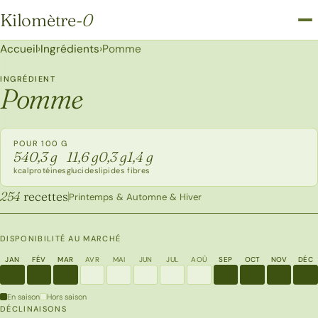
Kilomètre
-0
Kilomètre-0
Accueil
›
Ingrédients
›
Pomme
INGRÉDIENT
Pomme
POUR 100 G
54
0,3 g
11,6 g
0,3 g
1,4 g
kcal
protéines
glucides
lipides
fibres
254
recettes
Printemps & Automne & Hiver
DISPONIBILITÉ AU MARCHÉ
JAN
FÉV
MAR
AVR
MAI
JUN
JUL
AOÛ
SEP
OCT
NOV
DÉC
En saison
Hors saison
DÉCLINAISONS