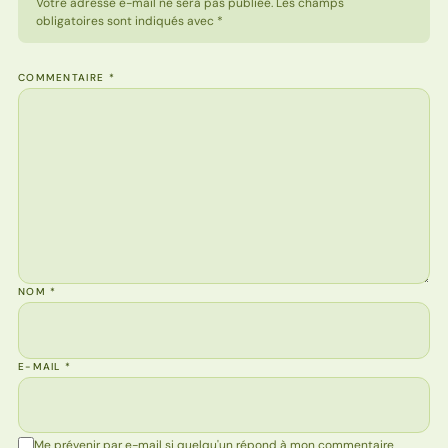
Votre adresse e-mail ne sera pas publiée. Les champs
obligatoires sont indiqués avec *
COMMENTAIRE
*
NOM
*
E-MAIL
*
Me prévenir par e-mail si quelqu'un répond à mon commentaire