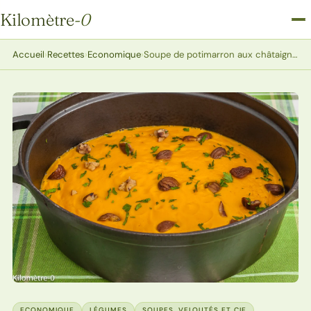
Kilomètre
-0
Kilomètre-0
Accueil
›
Recettes
›
Economique
›
Soupe de potimarron aux châtaignes et lait de coco
ECONOMIQUE
LÉGUMES
SOUPES, VELOUTÉS ET CIE