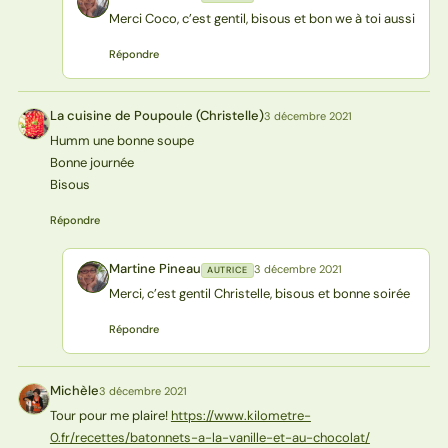
MP
Merci Coco, c’est gentil, bisous et bon we à toi aussi
Répondre
La cuisine de Poupoule (Christelle)
3 décembre 2021
L(
Humm une bonne soupe
Bonne journée
Bisous
Répondre
Martine Pineau
3 décembre 2021
AUTRICE
MP
Merci, c’est gentil Christelle, bisous et bonne soirée
Répondre
Michèle
3 décembre 2021
M
Tour pour me plaire!
https://www.kilometre-
0.fr/recettes/batonnets-a-la-vanille-et-au-chocolat/