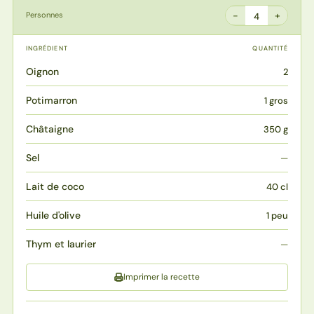
−
+
Personnes
4
INGRÉDIENT
QUANTITÉ
Oignon
2
Potimarron
1 gros
Châtaigne
350 g
Sel
—
Lait de coco
40 cl
Huile d'olive
1 peu
Thym et laurier
—
Imprimer la recette