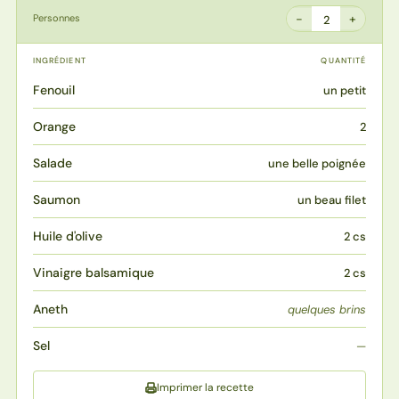
−
+
Personnes
2
INGRÉDIENT
QUANTITÉ
Fenouil
un petit
Orange
2
Salade
une belle poignée
Saumon
un beau filet
Huile d'olive
2 cs
Vinaigre balsamique
2 cs
Aneth
quelques brins
Sel
—
Imprimer la recette