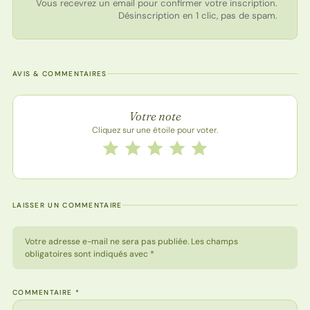
Vous recevrez un email pour confirmer votre inscription.
Désinscription en 1 clic, pas de spam.
AVIS & COMMENTAIRES
Note de la recette
Votre note
Cliquez sur une étoile pour voter.
Notez cette recette de 1 à 5 étoiles
1 étoile
2 étoiles
3 étoiles
4 étoiles
5 étoiles
LAISSER UN COMMENTAIRE
Votre adresse e-mail ne sera pas publiée. Les champs
obligatoires sont indiqués avec *
COMMENTAIRE
*