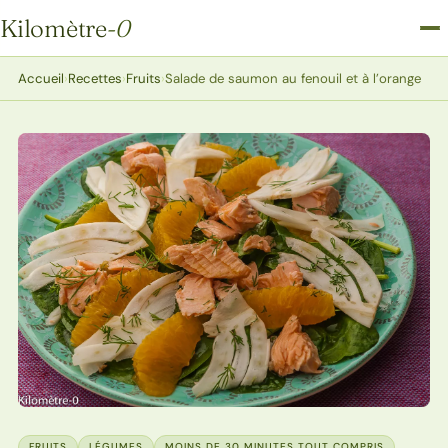
Kilomètre
-0
Kilomètre-0
Accueil
›
Recettes
›
Fruits
›
Salade de saumon au fenouil et à l’orange
FRUITS
LÉGUMES
MOINS DE 30 MINUTES TOUT COMPRIS