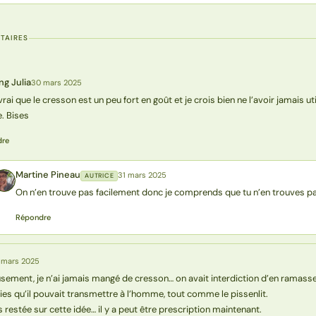
TAIRES
ng Julia
30 mars 2025
vrai que le cresson est un peu fort en goût et je crois bien ne l’avoir jamais uti
e. Bises
dre
Martine Pineau
31 mars 2025
AUTRICE
MP
On n’en trouve pas facilement donc je comprends que tu n’en trouves pa
Répondre
 mars 2025
sement, je n’ai jamais mangé de cresson… on avait interdiction d’en ramasse
es qu’il pouvait transmettre à l’homme, tout comme le pissenlit.
s restée sur cette idée… il y a peut être prescription maintenant.