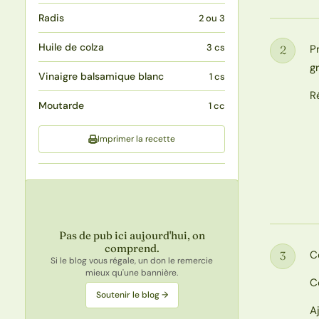
Radis
2 ou 3
Huile de colza
3 cs
P
2
Étape
g
Vinaigre balsamique blanc
1 cs
R
Moutarde
1 cc
Imprimer la recette
Pas de pub ici aujourd'hui, on
comprend.
C
3
Si le blog vous régale, un don le remercie
Étape
mieux qu'une bannière.
C
Soutenir le blog →
A