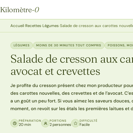
Kilomètre
-0
Kilomètre-0
Accueil
›
Recettes
›
Légumes
›
Salade de cresson aux carottes nouvelle
LÉGUMES
MOINS DE 30 MINUTES TOUT COMPRIS
POISSONS, MO
Salade de cresson aux car
avocat et crevettes
Je profite du cresson présent chez mon producteur pour e
des carottes nouvelles, des crevettes et de l’avocat. C’es
a un goût un peu fort. Si vous aimez les saveurs douces,
moment, on revoit sur les étals les premières laitues et 
PRÉPARATION
PORTIONS
DIFFICULTÉ
20 min
2 personnes
Facile