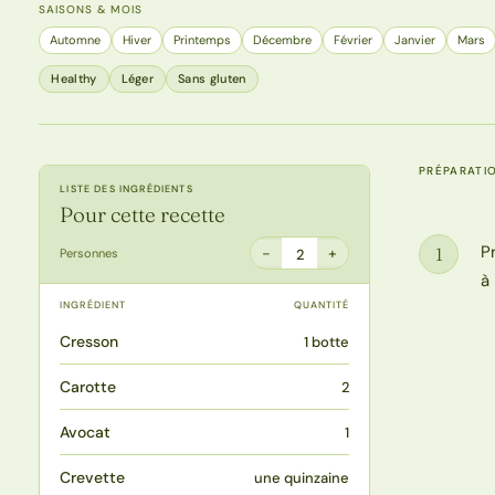
SAISONS & MOIS
Automne
Hiver
Printemps
Décembre
Février
Janvier
Mars
Healthy
Léger
Sans gluten
PRÉPARATI
LISTE DES INGRÉDIENTS
Pour cette recette
P
1
−
+
Personnes
2
Étape
à 
INGRÉDIENT
QUANTITÉ
Cresson
1 botte
Carotte
2
Avocat
1
Crevette
une quinzaine