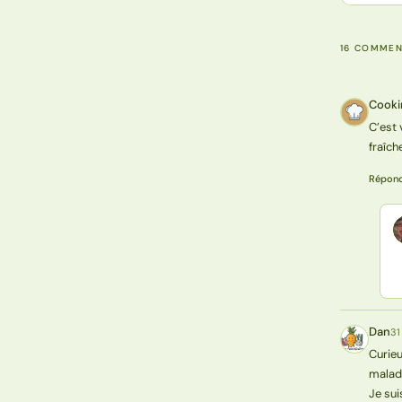
16 COMMEN
Cooki
CJ
C’est 
fraîch
Répon
Dan
31
D
Curieu
maladi
Je sui