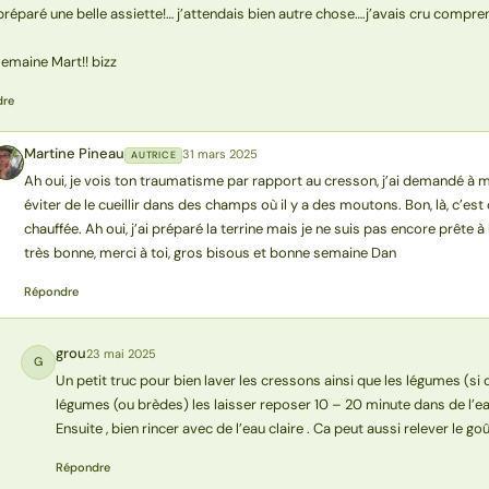
préparé une belle assiette!… j’attendais bien autre chose….j’avais cru compren
semaine Mart!! bizz
dre
Martine Pineau
31 mars 2025
AUTRICE
MP
Ah oui, je vois ton traumatisme par rapport au cresson, j’ai demandé à ma 
éviter de le cueillir dans des champs où il y a des moutons. Bon, là, c’es
chauffée. Ah oui, j’ai préparé la terrine mais je ne suis pas encore prête à la
très bonne, merci à toi, gros bisous et bonne semaine Dan
Répondre
grou
23 mai 2025
G
Un petit truc pour bien laver les cressons ainsi que les légumes (si 
légumes (ou brèdes) les laisser reposer 10 – 20 minute dans de l’ea
Ensuite , bien rincer avec de l’eau claire . Ca peut aussi relever le g
Répondre