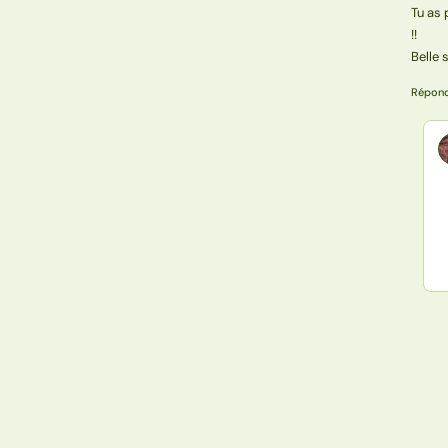
Tu as 
!!
Belle 
Répon