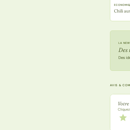
ECONOMIQ
Chili au
LA NEW
Des 
Des id
AVIS & CO
Note de
Votre
Cliquez
Notez
1 étoi