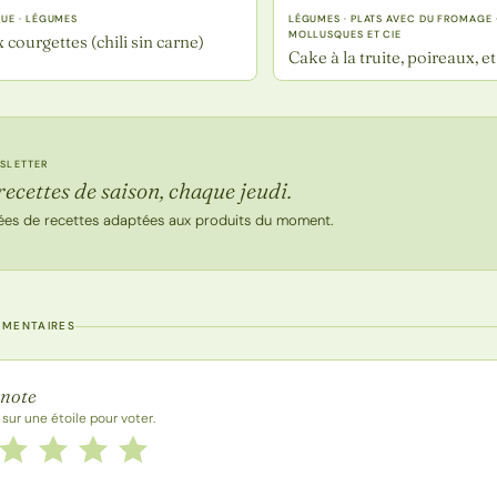
UE · LÉGUMES
LÉGUMES · PLATS AVEC DU FROMAGE ·
MOLLUSQUES ET CIE
x courgettes (chili sin carne)
Cake à la truite, poireaux, et
SLETTER
recettes de saison, chaque jeudi.
ées de recettes adaptées aux produits du moment.
MMENTAIRES
 la recette
 note
 sur une étoile pour voter.
 cette recette de 1 à 5 étoiles
le
2 étoiles
3 étoiles
4 étoiles
5 étoiles